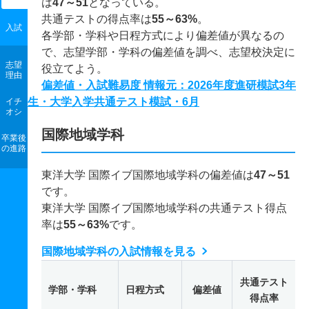
は
47～51
となっている。
共通テストの得点率は
55～63%
。
入試
各学部・学科や日程方式により偏差値が異なるの
で、志望学部・学科の偏差値を調べ、志望校決定に
志望
役立てよう。
理由
偏差値・入試難易度 情報元：2026年度進研模試3年
生・大学入学共通テスト模試・6月
イチ
オシ
国際地域学科
卒業後
の進路
東洋大学 国際イブ国際地域学科の偏差値は
47～51
です。
東洋大学 国際イブ国際地域学科の共通テスト得点
率は
55～63%
です。
国際地域学科の入試情報を見る
共通テスト
学部・学科
日程方式
偏差値
得点率