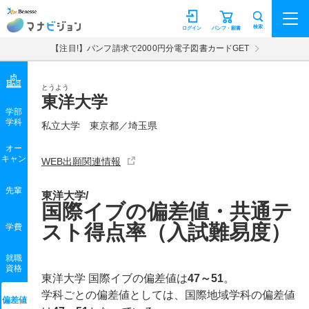
マナビジョン
検索
ログイン
パンフ・願書
【注目!】パンフ請求で2000円分電子図書カードGET
とうよう
東洋大学
学部
学科
私立大学
東京都／埼玉県
オー
キャン
WEB出願関連情報
先輩
東洋大学/
国際イブの偏差値・共通テ
スト得点率（入試難易度）
学費
就職
資格
東洋大学 国際イブの偏差値は
47～51
。
学科ごとの偏差値としては、国際地域学科の偏差値
偏差値