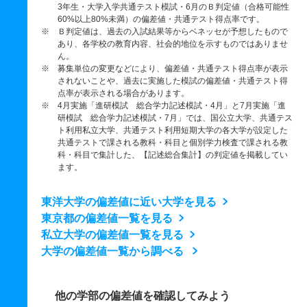
3年生・大学入学共通テスト模試・6月のＢ判定値（合格可能性
60%以上80%未満）の偏差値・共通テスト得点率です。
※ Ｂ判定値は、過去の入試結果等からベネッセが予想したもので
あり、各学校の教育内容、社会的地位を示すものではありませ
ん。
※ 募集単位の変更などにより、偏差値・共通テスト得点率が表示
されないことや、過去に実施した模試の偏差値・共通テスト得
点率が表示される場合があります。
※ 4月実施「進研模試 総合学力記述模試・4月」と7月実施「進
研模試 総合学力記述模試・7月」では、国公立大学、共通テス
ト利用私立大学、共通テスト利用短期大学の各大学が設定した
共通テストで課される教科・科目と個別学力検査で課される教
科・科目で集計した、【記述総合集計】の判定値を掲載してい
ます。
東洋大学の偏差値に近い大学を見る
東京都の偏差値一覧を見る
私立大学の偏差値一覧を見る
大学の偏差値一覧から調べる
他の学部の偏差値を確認してみよう