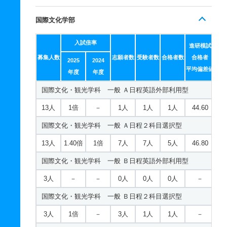
国際文化学部
入試倍率
進研模試
募集人数
志願者数
受験者数
合格者数
合格者
2025
2024
平均偏差値
年度
年度
国際文化・観光学科 一般 Ａ日程英語外部利用型
13人
1倍
－
1人
1人
1人
44.60
国際文化・観光学科 一般 Ａ日程２科目選択型
13人
1.40倍
1倍
7人
7人
5人
46.80
国際文化・観光学科 一般 Ｂ日程英語外部利用型
3人
－
－
0人
0人
0人
－
国際文化・観光学科 一般 Ｂ日程２科目選択型
3人
1倍
－
3人
1人
1人
－