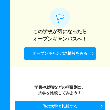
15人
1倍
－
6人
5人
5人
53.80
国際ファッション文化学科 一般 Ａ日程２科目選択型
15人
1.40倍
1.10倍
12人
11人
8人
42.20
国際ファッション文化学科 一般 Ｂ日程英語外部利用型
この学校が気になったら
オープンキャンパスへ！
5人
1倍
－
1人
1人
1人
－
国際ファッション文化学科 一般 Ｂ日程２科目選択型
オープンキャンパス情報をみる
5人
1倍
－
5人
3人
3人
－
国際ファッション文化学科 一般 共テ １期１科目型
5人
－
－
9人
非公表
9人
－
国際ファッション文化学科 一般 共テ １期２科目型
学費や就職などの項目別に、
5人
－
－
12人
非公表
10人
48.50
大学を比較してみよう！
国際ファッション文化学科 一般 ニ ２期１科目型
他の大学と比較する
2人
－
－
0人
非公表
0人
－