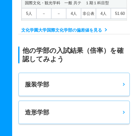
国際文化・観光学科 一般 共テ １期１科目型
5人
－
－
4人
非公表
4人
51.60
国際文化・観光学科 一般 共テ １期２科目型
文化学園大学国際文化学部の偏差値を見る
5人
－
－
6人
非公表
5人
59
国際文化・観光学科 一般 ニ ２期１科目型
他の学部の入試結果（倍率）を確
2人
－
－
2人
非公表
2人
－
認してみよう
国際文化・観光学科 一般 ニ ２期２科目型
2人
－
－
0人
非公表
0人
－
服装学部
国際文化・観光学科 推薦 推薦型公募制１期
15人
－
－
18人
非公表
18人
－
国際文化・観光学科 推薦 推薦型公募制２期
造形学部
3人
－
－
0人
非公表
0人
－
国際ファッション文化学科 一般 Ａ日程英語外部利用型