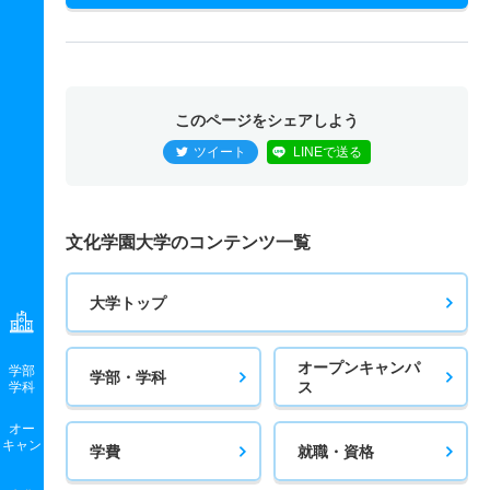
国際ファッション文化学科 一般 ニ ２期２科目型
2人
－
－
1人
非公表
1人
－
国際ファッション文化学科 推薦 推薦型公募制１期
このページをシェアしよう
45人
－
－
56人
非公表
56人
－
ツイート
LINEで送る
国際ファッション文化学科 推薦 推薦型公募制２期
3人
－
－
2人
非公表
2人
－
文化学園大学のコンテンツ一覧
大学トップ
オープンキャンパ
学部
学部・学科
ス
学科
オー
キャン
学費
就職・資格