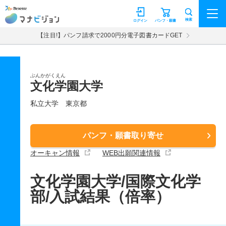
マナビジョン
検索
ログイン
パンフ・願書
【注目!】パンフ請求で2000円分電子図書カードGET
ぶんかがくえん
文化学園大学
私立大学
東京都
パンフ・願書取り寄せ
オーキャン情報
WEB出願関連情報
文化学園大学/国際文化学
部/入試結果（倍率）