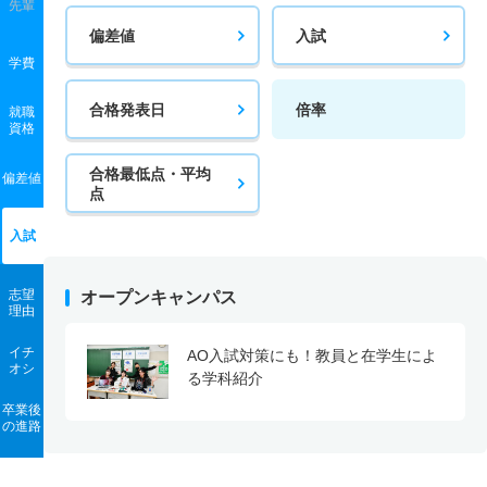
先輩
偏差値
入試
学費
合格発表日
倍率
就職
資格
合格最低点・平均
偏差値
点
入試
志望
オープンキャンパス
理由
イチ
AO入試対策にも！教員と在学生によ
オシ
る学科紹介
卒業後
の進路