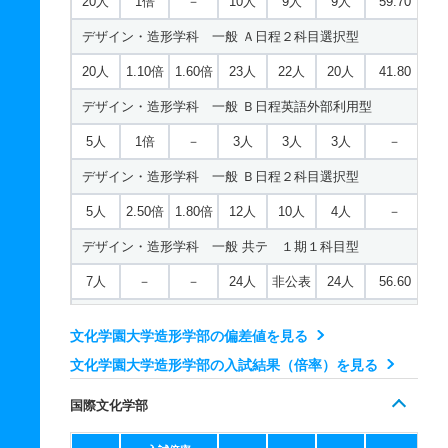
20人
1倍
－
10人
9人
9人
59.70
3人
－
－
2人
非公表
2人
－
デザイン・造形学科 一般 Ａ日程２科目選択型
ファッションクリエイション学科 一般 ニ ２期２科目
型
20人
1.10倍
1.60倍
23人
22人
20人
41.80
3人
－
－
2人
非公表
2人
－
デザイン・造形学科 一般 Ｂ日程英語外部利用型
ファッションクリエイション学科 推薦 推薦型公募制２
5人
1倍
－
3人
3人
3人
－
期
デザイン・造形学科 一般 Ｂ日程２科目選択型
5人
－
－
2人
非公表
2人
－
5人
2.50倍
1.80倍
12人
10人
4人
－
ファッションクリエイション学科 推薦 推薦型公募制１
デザイン・造形学科 一般 共テ １期１科目型
期
7人
－
－
24人
非公表
24人
56.60
75人
－
－
89人
非公表
87人
－
デザイン・造形学科 一般 共テ １期２科目型
ファッション社会学科 一般 Ａ日程英語外部利用型
文化学園大学造形学部の偏差値を見る
7人
－
－
27人
非公表
18人
51.90
15人
1倍
－
2人
2人
2人
－
文化学園大学造形学部の入試結果（倍率）を見る
デザイン・造形学科 一般 ニ ２期１科目型
ファッション社会学科 一般 Ａ日程２科目選択型
国際文化学部
3人
－
－
3人
非公表
3人
－
15人
1.10倍
1.20倍
13人
13人
12人
47.30