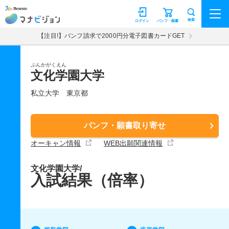
マナビジョン
検索
ログイン
パンフ・願書
【注目!】パンフ請求で2000円分電子図書カードGET
ぶんかがくえん
文化学園大学
私立大学
東京都
パンフ・願書取り寄せ
オーキャン情報
WEB出願関連情報
文化学園大学/
入試結果（倍率）