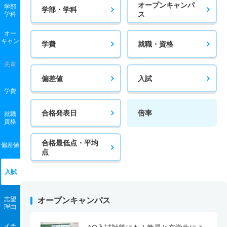
オープンキャンパ
国際ファッション文化学科 推薦 推薦型公募制１期
学部
学部・学科
ス
学科
45人
－
－
56人
非公表
56人
－
オー
国際ファッション文化学科 推薦 推薦型公募制２期
キャン
学費
就職・資格
3人
－
－
2人
非公表
2人
－
先輩
偏差値
入試
学費
合格発表日
倍率
就職
資格
合格最低点・平均
偏差値
点
入試
志望
オープンキャンパス
理由
イチ