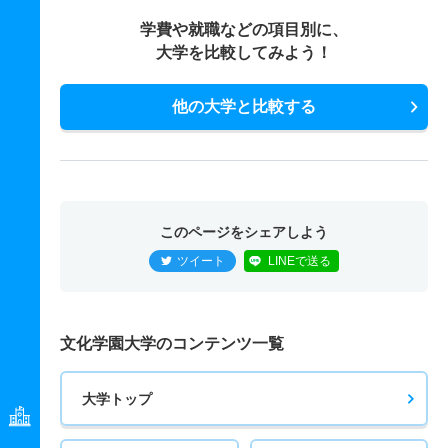
15人
1.40倍
1.10倍
12人
11人
8人
42.20
学費や就職などの項目別に、
国際ファッション文化学科 一般 Ｂ日程英語外部利用型
大学を比較してみよう！
5人
1倍
－
1人
1人
1人
－
他の大学と比較する
国際ファッション文化学科 一般 Ｂ日程２科目選択型
5人
1倍
－
5人
3人
3人
－
国際ファッション文化学科 一般 共テ １期１科目型
5人
－
－
9人
非公表
9人
－
このページをシェアしよう
国際ファッション文化学科 一般 共テ １期２科目型
ツイート
LINEで送る
5人
－
－
12人
非公表
10人
48.50
国際ファッション文化学科 一般 ニ ２期１科目型
文化学園大学のコンテンツ一覧
2人
－
－
0人
非公表
0人
－
国際ファッション文化学科 一般 ニ ２期２科目型
大学トップ
2人
－
－
1人
非公表
1人
－