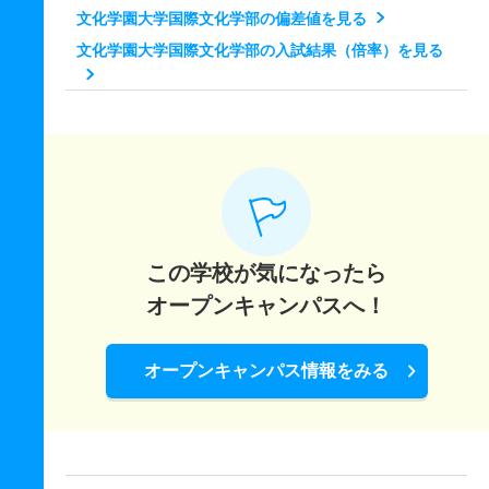
4人
1.70倍
1.30倍
10人
10人
6人
－
文化学園大学国際文化学部の偏差値を見る
5人
－
－
1人
非公表
1人
－
5人
－
－
6人
非公表
5人
59
文化学園大学国際文化学部の入試結果（倍率）を見る
建築・インテリア学科 一般 共テ １期１科目型
ファッション社会学科 推薦 推薦型公募制１期
国際文化・観光学科 一般 ニ ２期１科目型
5人
－
－
18人
非公表
15人
49.30
45人
－
－
42人
非公表
42人
－
2人
－
－
2人
非公表
2人
－
建築・インテリア学科 一般 共テ １期２科目型
国際文化・観光学科 一般 ニ ２期２科目型
5人
－
－
36人
非公表
26人
51.30
2人
－
－
0人
非公表
0人
－
建築・インテリア学科 一般 ニ ２期１科目型
国際文化・観光学科 推薦 推薦型公募制１期
2人
－
－
3人
非公表
3人
－
15人
－
－
18人
非公表
18人
－
この学校が気になったら
建築・インテリア学科 一般 ニ ２期２科目型
オープンキャンパスへ！
国際文化・観光学科 推薦 推薦型公募制２期
2人
－
－
0人
非公表
0人
－
3人
－
－
0人
非公表
0人
－
建築・インテリア学科 推薦 推薦型公募制２期
オープンキャンパス情報をみる
国際ファッション文化学科 一般 Ａ日程英語外部利用型
5人
－
－
0人
非公表
0人
－
15人
1倍
－
6人
5人
5人
53.80
建築・インテリア学科 推薦 推薦型公募制１期
国際ファッション文化学科 一般 Ａ日程２科目選択型
50人
－
－
51人
非公表
51人
－