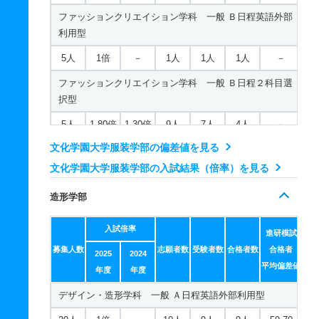
ファッションクリエイション学科 一般 Ｂ日程英語外部
利用型
5人
1倍
－
1人
1人
1人
－
ファッションクリエイション学科 一般 Ｂ日程２科目選
択型
5人
1.80倍
1.30倍
9人
7人
4人
－
文化学園大学服装学部の偏差値を見る
ファッションクリエイション学科 一般 共テ １期１科
目型
文化学園大学服装学部の入試結果（倍率）を見る
7人
－
－
9人
非公表
9人
55.90
造形学部
ファッションクリエイション学科 一般 共テ １期２科
入試倍率
目型
進研模試
募集人数
志願者数
受験者数
合格者数
合格者
2025
2024
7人
－
－
11人
非公表
8人
48.20
平均偏差値
年度
年度
ファッションクリエイション学科 一般 ニ ２期１科目
デザイン・造形学科 一般 Ａ日程英語外部利用型
型