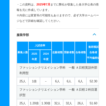
・この資料は、
2025年7月
までに弊社が収集した各大学公表の情
報を元に作成しています。
※内容には変更等の可能性もありますので、必ず大学ホームペー
ジなどで詳細を確認してください。
服装学部
入試倍率
進研模試
募集人数
志願者数
受験者数
合格者数
合格者
2025
2024
平均偏差値
年度
年度
ファッションクリエイション学科 一般 Ａ日程英語外部
利用型
25人
1倍
－
6人
6人
6人
52.30
ファッションクリエイション学科 一般 Ａ日程２科目選
択型
25人
1.20倍
1.30倍
32人
32人
26人
51.60