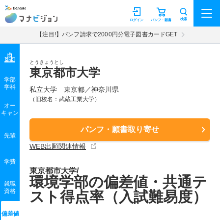
マナビジョン
検索
ログイン
パンフ・願書
【注目!】パンフ請求で2000円分電子図書カードGET
とうきょうとし
東京都市大学
学部
学科
私立大学
東京都／神奈川県
（旧校名：武蔵工業大学）
オー
キャン
パンフ・願書取り寄せ
先輩
WEB出願関連情報
学費
東京都市大学/
環境学部の偏差値・共通テ
就職
資格
スト得点率（入試難易度）
偏差値