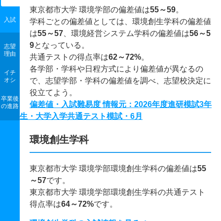
東京都市大学 環境学部の偏差値は
55～59
。
入試
学科ごとの偏差値としては、環境創生学科の偏差値
は
55～57
、環境経営システム学科の偏差値は
56～5
9
となっている。
志望
理由
共通テストの得点率は
62～72%
。
各学部・学科や日程方式により偏差値が異なるの
イチ
オシ
で、志望学部・学科の偏差値を調べ、志望校決定に
役立てよう。
卒業後
偏差値・入試難易度 情報元：2026年度進研模試3年
の進路
生・大学入学共通テスト模試・6月
環境創生学科
東京都市大学 環境学部環境創生学科の偏差値は
55
～57
です。
東京都市大学 環境学部環境創生学科の共通テスト
得点率は
64～72%
です。