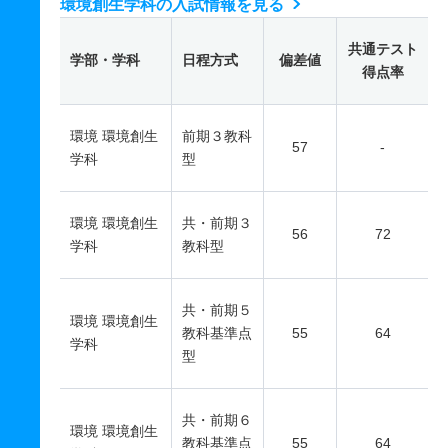
環境創生学科の入試情報を見る
共通テスト
学部・学科
日程方式
偏差値
得点率
環境 環境創生
前期３教科
57
-
学科
型
環境 環境創生
共・前期３
56
72
学科
教科型
共・前期５
環境 環境創生
教科基準点
55
64
学科
型
共・前期６
環境 環境創生
教科基準点
55
64