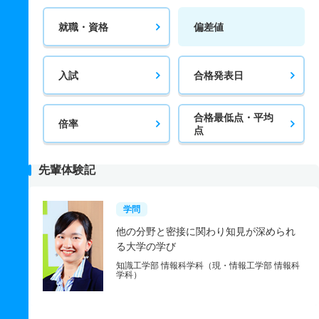
就職・資格
偏差値
入試
合格発表日
合格最低点・平均
倍率
点
先輩体験記
学問
他の分野と密接に関わり知見が深められ
る大学の学び
知識工学部 情報科学科（現・情報工学部 情報科
学科）