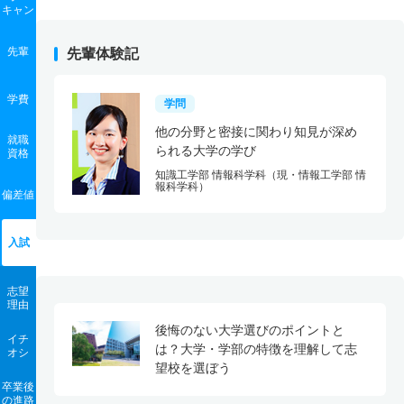
キャン
先輩
先輩体験記
学費
学問
他の分野と密接に関わり知見が深め
就職
られる大学の学び
資格
知識工学部 情報科学科（現・情報工学部 情
報科学科）
偏差値
入試
志望
理由
後悔のない大学選びのポイントと
イチ
は？大学・学部の特徴を理解して志
オシ
望校を選ぼう
卒業後
の進路