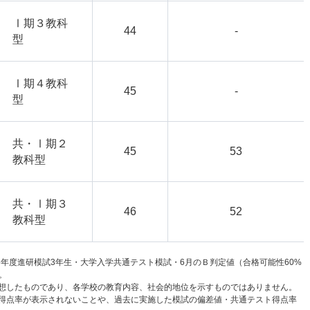
Ⅰ期３教科
44
-
型
Ⅰ期４教科
45
-
型
共・Ⅰ期２
45
53
教科型
共・Ⅰ期３
46
52
教科型
6年度進研模試3年生・大学入学共通テスト模試・6月のＢ判定値（合格可能性60%
。
想したものであり、各学校の教育内容、社会的地位を示すものではありません。
得点率が表示されないことや、過去に実施した模試の偏差値・共通テスト得点率