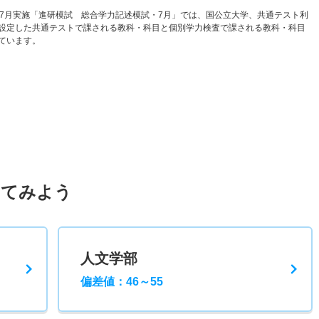
と7月実施「進研模試 総合学力記述模試・7月」では、国公立大学、共通テスト利
設定した共通テストで課される教科・科目と個別学力検査で課される教科・科目
ています。
してみよう
人文学部
偏差値：46～55