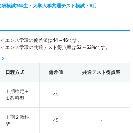
度進研模試3年生・大学入学共通テスト模試・6月
サイエンス学環の偏差値は
44～46
です。
サイエンス学環の共通テスト得点率は
52～53%
です。
日程方式
偏差値
共通テスト得点率
Ⅰ期検定＋
45
-
１教科型
Ⅰ期２教科
45
-
型