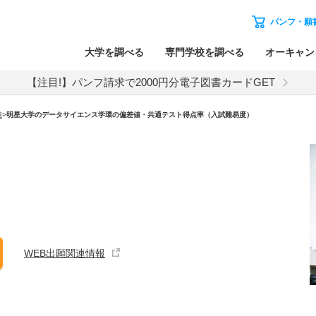
パンフ・願
大学を調べる
専門学校を調べる
オーキャン
【注目!】パンフ請求で2000円分電子図書カードGET
値
>
明星大学のデータサイエンス学環の偏差値・共通テスト得点率（入試難易度）
WEB出願関連情報