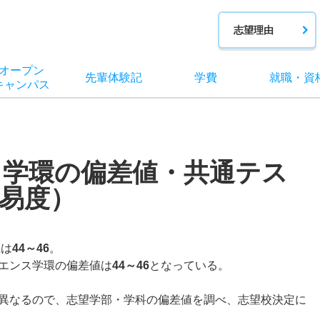
志望理由
オー
プン
先輩
体験記
学費
就職
・
資
キャン
パス
ス学環の偏差値・共通テス
易度）
値は
44～46
。
エンス学環の偏差値は
44～46
となっている。
異なるので、志望学部・学科の偏差値を調べ、志望校決定に