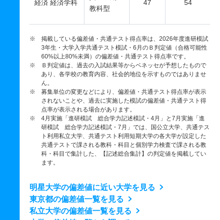
経済 経済学科
47
54
教科型
※ 掲載している偏差値・共通テスト得点率は、2026年度進研模試
3年生・大学入学共通テスト模試・6月のＢ判定値（合格可能性
60%以上80%未満）の偏差値・共通テスト得点率です。
※ Ｂ判定値は、過去の入試結果等からベネッセが予想したもので
あり、各学校の教育内容、社会的地位を示すものではありませ
ん。
※ 募集単位の変更などにより、偏差値・共通テスト得点率が表示
されないことや、過去に実施した模試の偏差値・共通テスト得
点率が表示される場合があります。
※ 4月実施「進研模試 総合学力記述模試・4月」と7月実施「進
研模試 総合学力記述模試・7月」では、国公立大学、共通テス
ト利用私立大学、共通テスト利用短期大学の各大学が設定した
共通テストで課される教科・科目と個別学力検査で課される教
科・科目で集計した、【記述総合集計】の判定値を掲載してい
ます。
明星大学の偏差値に近い大学を見る
東京都の偏差値一覧を見る
私立大学の偏差値一覧を見る