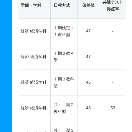
共通テスト
学部・学科
日程方式
偏差値
得点率
Ⅰ期検定＋
経済 経済学科
47
-
１教科型
Ⅰ期２教科
経済 経済学科
47
-
型
Ⅰ期３教科
経済 経済学科
46
-
型
共・Ⅰ期２
経済 経済学科
48
53
教科型
共・Ⅰ期３