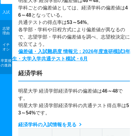
明星大学 経済学部の偏差値は
46～48
。
学科ごとの偏差値としては、経済学科の偏差値は
4
入試
6～48
となっている。
共通テストの得点率は
53～54%
。
志望
各学部・学科や日程方式により偏差値が異なるの
理由
で、志望学部・学科の偏差値を調べ、志望校決定に
役立てよう。
イチ
オシ
偏差値・入試難易度 情報元：2026年度進研模試3年
生・大学入学共通テスト模試・6月
卒業後
の進路
経済学科
明星大学 経済学部経済学科の偏差値は
46～48
で
す。
明星大学 経済学部経済学科の共通テスト得点率は
5
3～54%
です。
経済学科の入試情報を見る