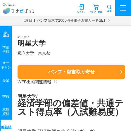
マナビジョン
検索
ログイン
パンフ・願書
【注目!】パンフ請求で2000円分電子図書カードGET
めいせい
明星大学
学部
学科
私立大学
東京都
オー
キャン
パンフ・願書取り寄せ
先輩
WEB出願関連情報
明星大学/
学費
経済学部の偏差値・共通テ
スト得点率（入試難易度）
就職
資格
偏差値