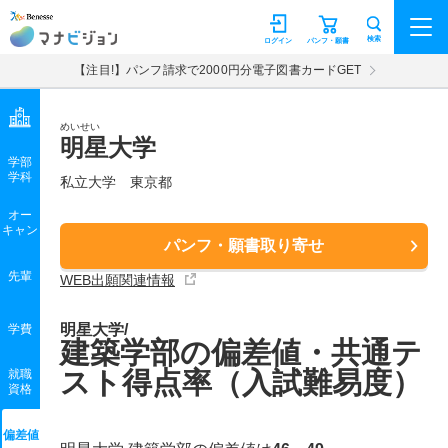
マナビジョン
検索
ログイン
パンフ・願書
【注目!】パンフ請求で2000円分電子図書カードGET
めいせい
明星大学
学部
学科
私立大学
東京都
オー
キャン
パンフ・願書取り寄せ
先輩
WEB出願関連情報
明星大学/
学費
建築学部の偏差値・共通テ
スト得点率（入試難易度）
就職
資格
偏差値