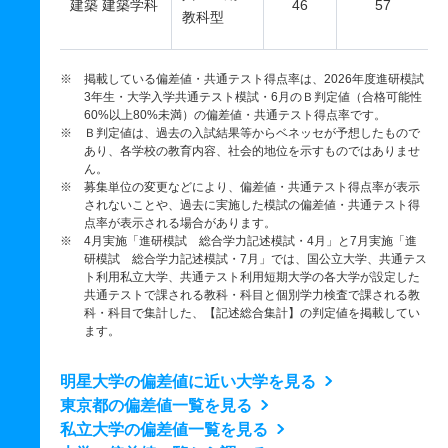
建築 建築学科
46
57
教科型
※ 掲載している偏差値・共通テスト得点率は、2026年度進研模試
3年生・大学入学共通テスト模試・6月のＢ判定値（合格可能性
60%以上80%未満）の偏差値・共通テスト得点率です。
※ Ｂ判定値は、過去の入試結果等からベネッセが予想したもので
あり、各学校の教育内容、社会的地位を示すものではありませ
ん。
※ 募集単位の変更などにより、偏差値・共通テスト得点率が表示
されないことや、過去に実施した模試の偏差値・共通テスト得
点率が表示される場合があります。
※ 4月実施「進研模試 総合学力記述模試・4月」と7月実施「進
研模試 総合学力記述模試・7月」では、国公立大学、共通テス
ト利用私立大学、共通テスト利用短期大学の各大学が設定した
共通テストで課される教科・科目と個別学力検査で課される教
科・科目で集計した、【記述総合集計】の判定値を掲載してい
ます。
明星大学の偏差値に近い大学を見る
東京都の偏差値一覧を見る
私立大学の偏差値一覧を見る