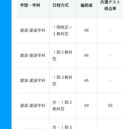
共通テスト
学部・学科
日程方式
偏差値
得点率
Ⅰ期検定＋
建築 建築学科
48
-
１教科型
Ⅰ期２教科
建築 建築学科
46
-
型
Ⅰ期３教科
建築 建築学科
46
-
型
共・Ⅰ期２
建築 建築学科
49
58
教科型
共・Ⅰ期３