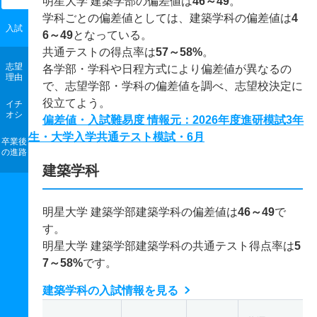
明星大学 建築学部の偏差値は
46～49
。
学科ごとの偏差値としては、建築学科の偏差値は
4
入試
6～49
となっている。
共通テストの得点率は
57～58%
。
志望
各学部・学科や日程方式により偏差値が異なるの
理由
で、志望学部・学科の偏差値を調べ、志望校決定に
役立てよう。
イチ
オシ
偏差値・入試難易度 情報元：2026年度進研模試3年
生・大学入学共通テスト模試・6月
卒業後
の進路
建築学科
明星大学 建築学部建築学科の偏差値は
46～49
で
す。
明星大学 建築学部建築学科の共通テスト得点率は
5
7～58%
です。
建築学科の入試情報を見る