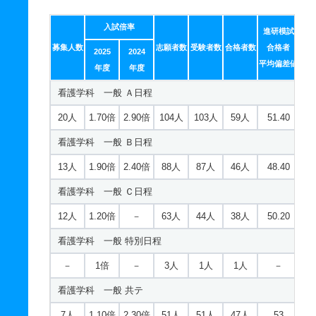
入試倍率
進研模試
募集人数
志願者数
受験者数
合格者数
合格者
2025
2024
平均偏差値
年度
年度
看護学科 一般 Ａ日程
20人
1.70倍
2.90倍
104人
103人
59人
51.40
看護学科 一般 Ｂ日程
13人
1.90倍
2.40倍
88人
87人
46人
48.40
看護学科 一般 Ｃ日程
12人
1.20倍
－
63人
44人
38人
50.20
看護学科 一般 特別日程
－
1倍
－
3人
1人
1人
－
看護学科 一般 共テ
7人
1.10倍
2.30倍
51人
51人
47人
53