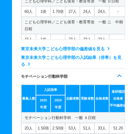
こども心理学科／こども保育・教育専攻 一般 Ｄ日程
60人
1倍
1.70倍
27人
24人
24人
－
こども心理学科／こども保育・教育専攻 一般 ニ 中期
日程
15人
1倍
－
23人
23人
23人
－
東京未来大学こども心理学部の偏差値を見る
こども心理学科／こども保育・教育専攻 一般 ニ 後期
日程
東京未来大学こども心理学部の入試結果（倍率）を見
る
15人
1倍
－
23人
23人
23人
－
モチベーション行動科学部
こども心理学科／心理専攻 一般 Ａ日程
30人
1.20倍
2.30倍
51人
45人
38人
47.20
入試倍率
進研模試
こども心理学科／心理専攻 一般 Ｂ日程
募集人数
志願者数
受験者数
合格者数
合格者
2025
2024
平均偏差値
年度
年度
30人
1.20倍
2.30倍
51人
45人
38人
－
モチベーション行動科学科 一般 Ａ日程
こども心理学科／心理専攻 一般 Ｃ日程
20人
1.50倍
2.50倍
53人
51人
33人
51.20
30人
1.20倍
2.30倍
51人
45人
38人
－