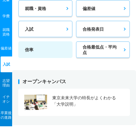
就職・資格
偏差値
学費
入試
合格発表日
就職
資格
合格最低点・平均
偏差値
倍率
点
入試
志望
オープンキャンパス
理由
イチ
東京未来大学の特長がよくわかる
オシ
「大学説明」
卒業後
の進路