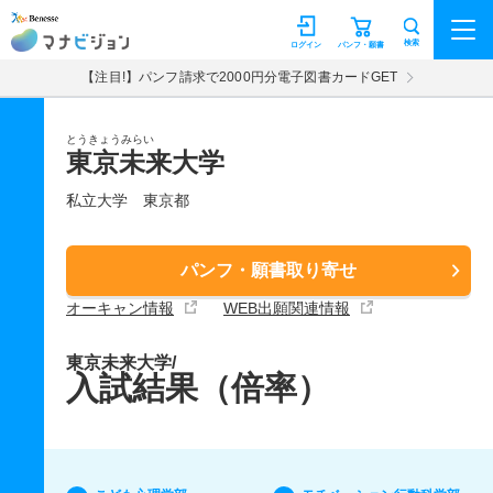
マナビジョン
検索
ログイン
パンフ・願書
【注目!】パンフ請求で2000円分電子図書カードGET
とうきょうみらい
東京未来大学
私立大学
東京都
パンフ・願書取り寄せ
オーキャン情報
WEB出願関連情報
東京未来大学/
入試結果（倍率）