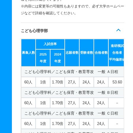
※内容には変更等の可能性もありますので、必ず大学ホームペー
ジなどで詳細を確認してください。
こども心理学部
入試倍率
進研模試
募集人数
志願者数
受験者数
合格者数
合格者
2025
2024
平均偏差値
年度
年度
こども心理学科／こども保育・教育専攻 一般 Ａ日程
60人
1倍
1.70倍
27人
24人
24人
53.60
こども心理学科／こども保育・教育専攻 一般 Ｂ日程
60人
1倍
1.70倍
27人
24人
24人
－
こども心理学科／こども保育・教育専攻 一般 Ｃ日程
60人
1倍
1.70倍
27人
24人
24人
－