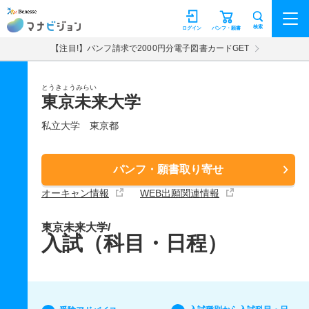
マナビジョン
検索
ログイン
パンフ・願書
【注目!】パンフ請求で2000円分電子図書カードGET
とうきょうみらい
東京未来大学
私立大学
東京都
パンフ・願書取り寄せ
オーキャン情報
WEB出願関連情報
東京未来大学/
入試（科目・日程）