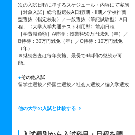
次の入試日程に準ずるスケジュール・内容にて実施
［対象入試］総合型選抜A日程I期・II期／学校推薦
型選抜〈指定校制〉／一般選抜〈筆記試験型〉A日
程、〈大学入学共通テスト利用型〉前期日程
［学費減免額］A特待：授業料50万円減免（年）／
B特待：30万円減免（年）／C特待：10万円減免
（年）
※継続審査は毎年実施。最長で4年間の継続が可
能。
●
その他入試
留学生選抜／帰国生選抜／社会人選抜／編入学選抜
他の大学の入試と比較する
入試種別から入試科目・日程を調