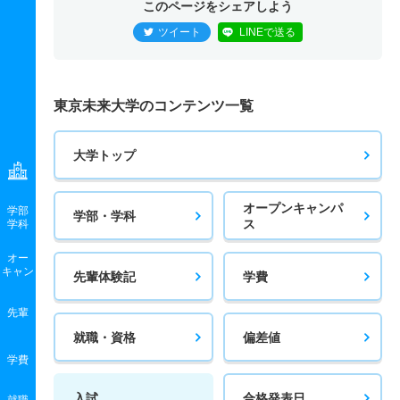
このページをシェアしよう
ツイート
LINEで送る
東京未来大学のコンテンツ一覧
大学トップ
オープンキャンパ
学部
学部・学科
ス
学科
オー
キャン
先輩体験記
学費
先輩
就職・資格
偏差値
学費
入試
合格発表日