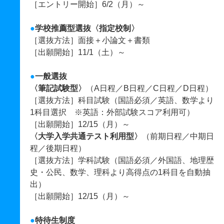
［エントリー開始］6/2（月）～
●
学校推薦型選抜
〈指定校制〉
［選抜方法］面接＋小論文＋書類
［出願開始］11/1（土）～
●
一般選抜
〈筆記試験型〉
（A日程／B日程／C日程／D日程）
［選抜方法］科目試験（国語必須／英語、数学より
1科目選択 ※英語：外部試験スコア利用可）
［出願開始］12/15（月）～
〈大学入学共通テスト利用型〉
（前期日程／中期日
程／後期日程）
［選抜方法］学科試験（国語必須／外国語、地理歴
史・公民、数学、理科より高得点の1科目を自動抽
出）
［出願開始］12/15（月）～
●
特待生制度