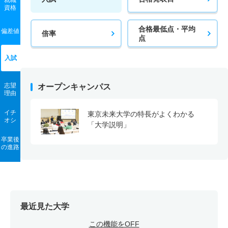
就職
資格
合格最低点・平均
偏差値
倍率
点
入試
志望
オープンキャンパス
理由
イチ
東京未来大学の特長がよくわかる
オシ
「大学説明」
卒業後
の進路
最近見た大学
この機能をOFF