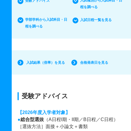
入試種別から入試科目・日
受験アドバイス
程を調べる
学部学科から入試科目・日
入試日程一覧を見る
程を調べる
入試結果（倍率）を見る
合格発表日を見る
受験アドバイス
【2026年度入学者対象】
●
総合型選抜
（A日程I期・II期／B日程／C日程）
［選抜方法］面接＋小論文＋書類