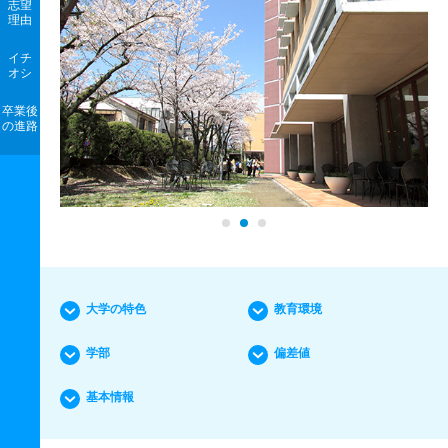
志望
理由
イチ
オシ
卒業後
の進路
大学の特色
教育環境
学部
偏差値
基本情報