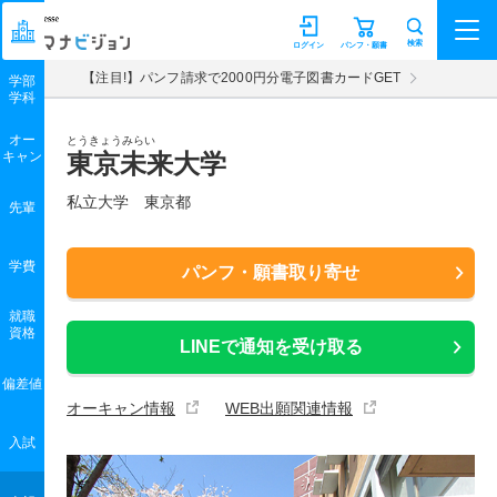
マナビジョン
検索
ログイン
パンフ・願書
【注目!】パンフ請求で2000円分電子図書カードGET
学部
学科
オー
とうきょうみらい
キャン
東京未来大学
私立大学 東京都
先輩
学費
パンフ・願書取り寄せ
就職
資格
LINEで通知を受け取る
偏差値
オーキャン情報
WEB出願関連情報
入試