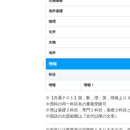
生物基礎
地学基礎
物理
化学
生物
地学
情報
科目
情報
情報Ⅰ
※【共通テスト】国，数，理，英，情報より
※理科の同一科目名の重複受験可
※理は基礎２科目，専門１科目，基礎２科目
※国語の出題範囲は､｢近代以降の文章｣
※内容には変更等の可能性もありますので、