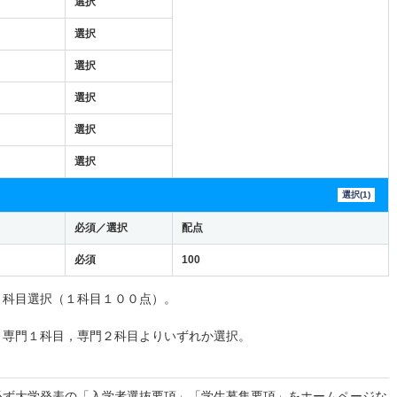
選択
選択
選択
選択
選択
選択
選択(1)
必須／選択
配点
必須
100
３科目選択（１科目１００点）。
と専門１科目，専門２科目よりいずれか選択。
必ず大学発表の「入学者選抜要項」「学生募集要項」を
ホームページ
な