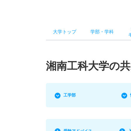
大学トップ
学部
・
学科
湘南工科大学の共
工学部
受験アドバイス