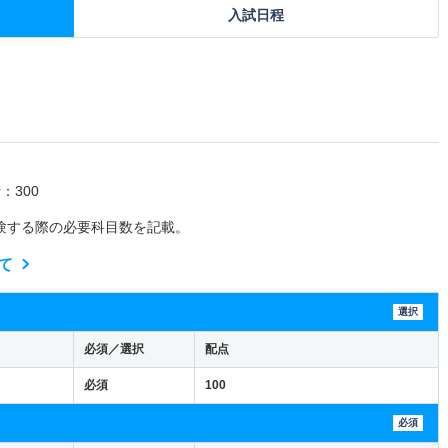
入試日程
：300
験する際の必要科目数を記載。
て
選択
必須／選択
配点
必須
100
必須