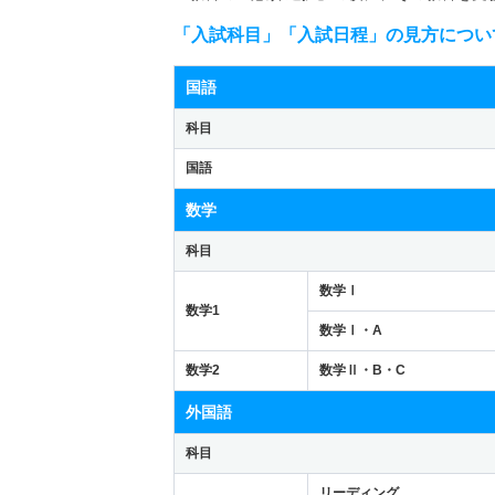
「入試科目」「入試日程」の見方につい
国語
科目
国語
数学
科目
数学Ⅰ
数学1
数学Ⅰ・A
数学2
数学Ⅱ・B・C
外国語
科目
リーディング