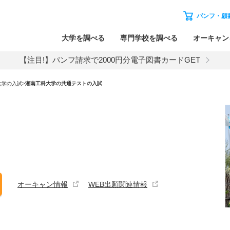
パンフ・願
大学を調べる
専門学校を調べる
オーキャン
【注目!】パンフ請求で2000円分電子図書カードGET
大学
の入試
>
湘南工科大学
の
共通テストの入試
オーキャン情報
WEB出願関連情報