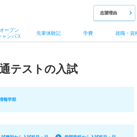
志望理由
オー
プン
先輩
体験記
学費
就職
・
資
キャン
パス
通テストの入試
情報学部
入試種別から入試科目・日
学部学科から入試科目・日