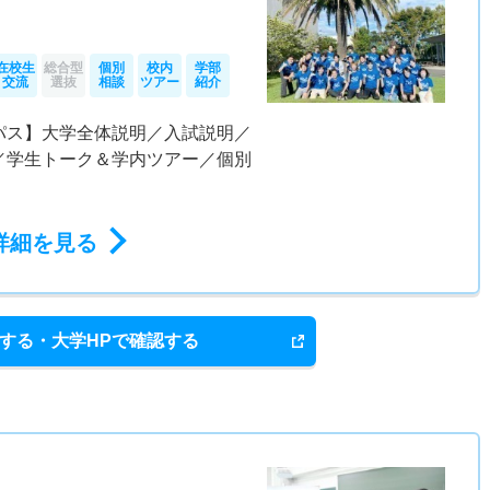
在校生
総合型
個別
校内
学部
交流
選抜
相談
ツアー
紹介
パス】大学全体説明／入試説明／
／学生トーク＆学内ツアー／個別
詳細を見る
する・大学HPで確認する