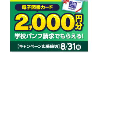
在学生交流
学生の
学生トーク
策や学生生
します。も
会場