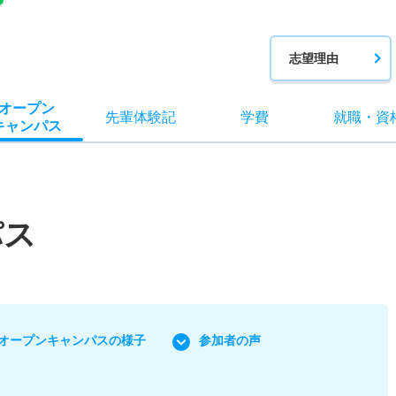
志望理由
オー
プン
先輩
体験記
学費
就職
・
資
キャン
パス
パス
オープンキャンパスの様子
参加者の声