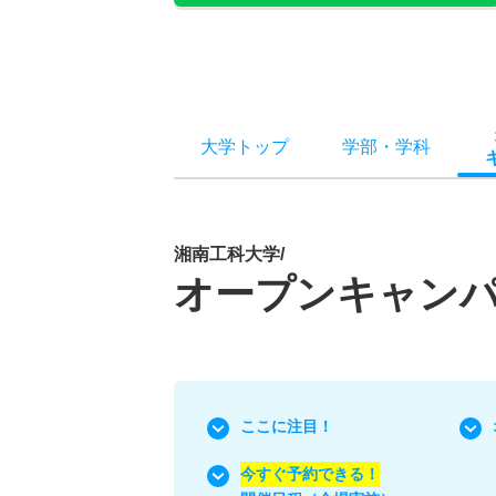
大学トップ
学部
・
学科
湘南工科大学/
オープンキャン
ここに注目！
今すぐ予約できる！