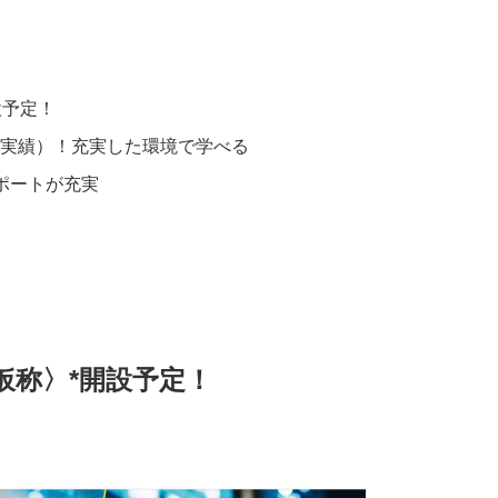
設予定！
年度実績）！充実した環境で学べる
ポートが充実
〈仮称〉*開設予定！