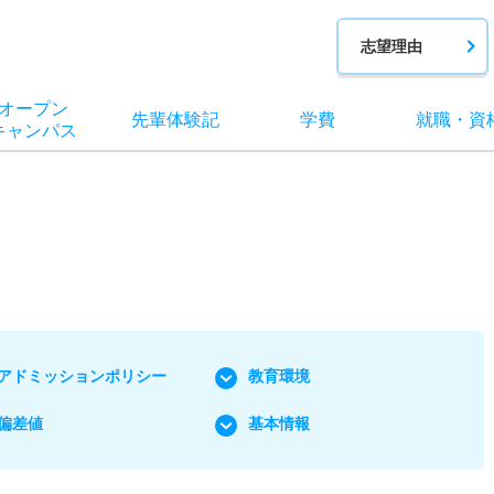
志望理由
オー
プン
先輩
体験記
学費
就職
・
資
キャン
パス
アドミッションポリシー
教育環境
偏差値
基本情報