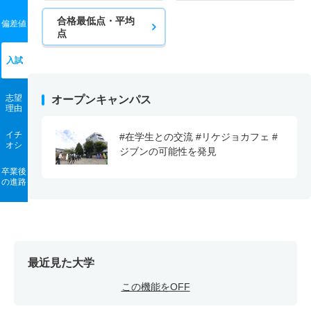
合格最低点・平均
偏差値
点
入試
志望
オープンキャンパス
理由
イチ
#在学生との交流 #リケジョカフェ #
オシ
ジブンの可能性を発見
卒業後
の進路
最近見た大学
この機能をOFF