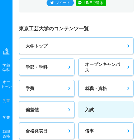
ツイート
LINEで送る
東京工芸大学のコンテンツ一覧
大学トップ
オープンキャンパ
学部
学部・学科
ス
学科
オー
キャン
学費
就職・資格
先輩
偏差値
入試
学費
合格発表日
倍率
就職
資格