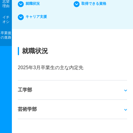
志望
就職状況
取得できる資格
理由
キャリア支援
イチ
オシ
卒業後
の進路
就職状況
2025年3月卒業生の主な内定先
工学部
芸術学部