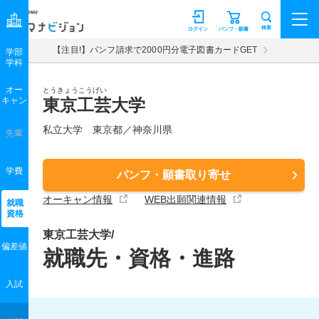
マナビジョン
検索
ログイン
パンフ・願書
【注目!】パンフ請求で2000円分電子図書カードGET
学部
学科
オー
とうきょうこうげい
キャン
東京工芸大学
私立大学 東京都／神奈川県
先輩
学費
パンフ・願書取り寄せ
オーキャン情報
WEB出願関連情報
就職
資格
東京工芸大学/
偏差値
就職先・資格・進路
入試