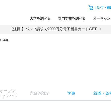
パンフ・願
大学を調べる
専門学校を調べる
オーキャン
【注目!】パンフ請求で2000円分電子図書カードGET
部・学科
オー
プン
先輩
体験記
学費
就職
・
資
キャン
パス