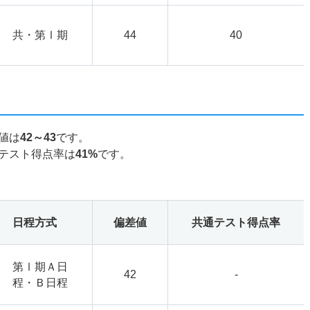
共・第Ⅰ期
44
40
値は
42～43
です。
テスト得点率は
41%
です。
日程方式
偏差値
共通テスト得点率
第Ⅰ期Ａ日
42
-
程・Ｂ日程