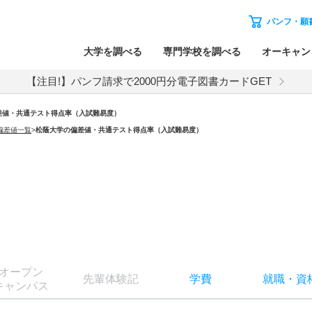
パンフ・願
大学を調べる
専門学校を調べる
オーキャン
【注目!】パンフ請求で2000円分電子図書カードGET
差値・共通テスト得点率（入試難易度）
偏差値一覧
>
松蔭大学の偏差値・共通テスト得点率（入試難易度）
オー
プン
先輩
体験記
学費
就職
・
資
キャン
パス