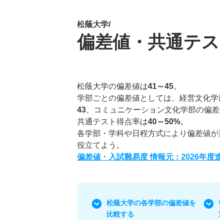
松蔭大学/
偏差値・共通テス
松蔭大学の偏差値は
41～45
。
学部ごとの偏差値としては、経営文化学
43
、コミュニケーション文化学部の偏差
共通テスト得点率は
40～50%
。
各学部・学科や日程方式により偏差値が
役立てよう。
偏差値・入試難易度 情報元：2026年
松蔭大学の各学部の偏差値を
比較する