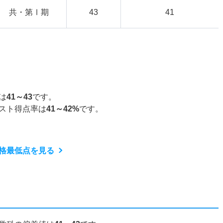
共・第Ⅰ期
43
41
は
41～43
です。
スト得点率は
41～42%
です。
格最低点を見る