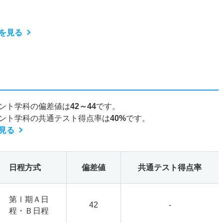
を見る
ント学科の偏差値は
42～44
です。
ント学科の共通テスト得点率は
40%
です。
見る
日程方式
偏差値
共通テスト得点率
第Ⅰ期Ａ日
42
-
程・Ｂ日程