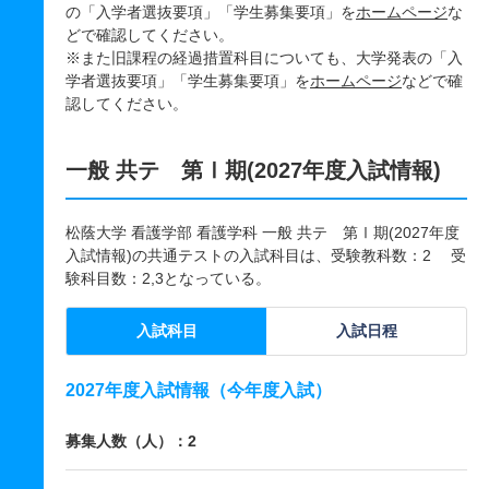
の「入学者選抜要項」「学生募集要項」を
ホームページ
な
どで確認してください。
※また旧課程の経過措置科目についても、大学発表の「入
学者選抜要項」「学生募集要項」を
ホームページ
などで確
認してください。
一般 共テ 第Ⅰ期(2027年度入試情報)
松蔭大学 看護学部 看護学科 一般 共テ 第Ⅰ期(2027年度
入試情報)の共通テストの入試科目は、受験教科数：2 受
験科目数：2,3となっている。
入試科目
入試日程
2027年度入試情報（今年度入試）
募集人数（人）：2