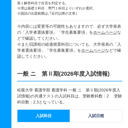
第１解答科目で合否を判定する。
※理は基礎２科目，専門１科目よりいずれか選択。
※国語の出題範囲は､｢近代以降の文章｣
※内容には変更等の可能性もありますので、必ず大学発表
の「入学者選抜要項」「学生募集要項」を
ホームページ
な
どで確認してください。
※また旧課程の経過措置科目についても、大学発表の「入
学者選抜要項」「学生募集要項」を
ホームページ
などで確
認してください。
一般 ニ 第Ⅱ期(2026年度入試情報)
松蔭大学 看護学部 看護学科 一般 ニ 第Ⅱ期(2026年度入
試情報)の共通テストの入試科目は、受験教科数：2 受験
科目数：2,3となっている。
入試科目
入試日程