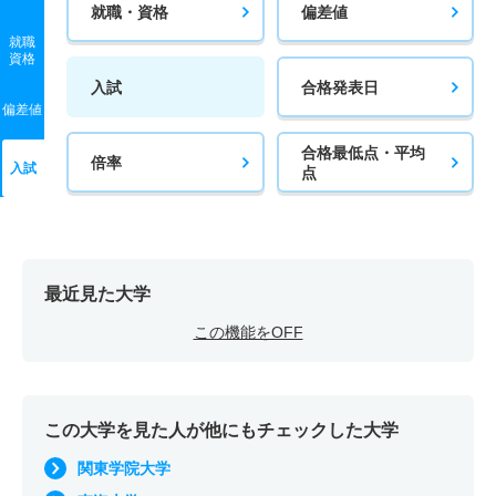
就職・資格
偏差値
就職
資格
入試
合格発表日
偏差値
合格最低点・平均
倍率
入試
点
最近見た大学
この機能をOFF
この大学を見た人が他にもチェックした大学
関東学院大学