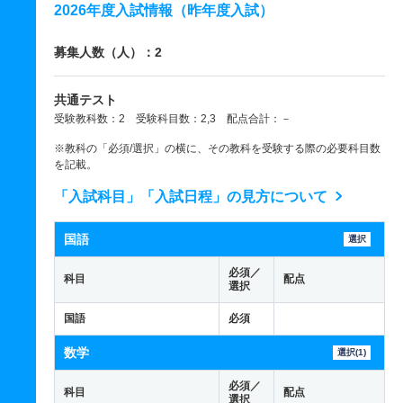
2026年度入試情報（昨年度入試）
募集人数（人）：2
共通テスト
受験教科数：2 受験科目数：2,3 配点合計：－
※教科の「必須/選択」の横に、その教科を受験する際の必要科目数
を記載。
「入試科目」「入試日程」の見方について
国語
選択
必須／
科目
配点
選択
国語
必須
数学
選択(1)
必須／
科目
配点
選択