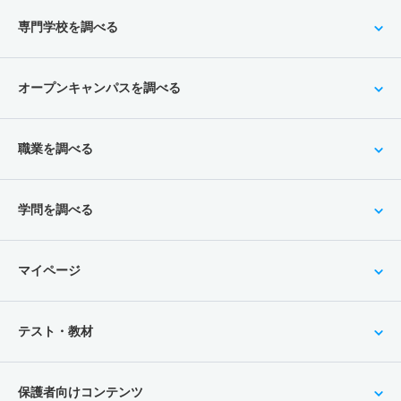
専門学校を調べる
オープンキャンパスを調べる
職業を調べる
学問を調べる
マイページ
テスト・教材
保護者向けコンテンツ