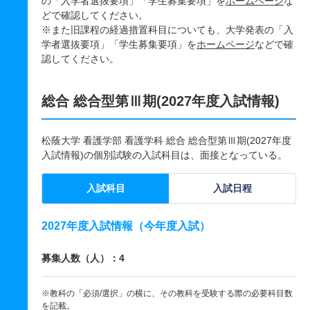
の「入学者選抜要項」「学生募集要項」を
ホームページ
な
どで確認してください。
※また旧課程の経過措置科目についても、大学発表の「入
学者選抜要項」「学生募集要項」を
ホームページ
などで確
認してください。
総合 総合型第Ⅲ期(2027年度入試情報)
松蔭大学 看護学部 看護学科 総合 総合型第Ⅲ期(2027年度
入試情報)の個別試験の入試科目は、面接となっている。
入試科目
入試日程
2027年度入試情報（今年度入試）
募集人数（人）：4
※教科の「必須/選択」の横に、その教科を受験する際の必要科目数
を記載。