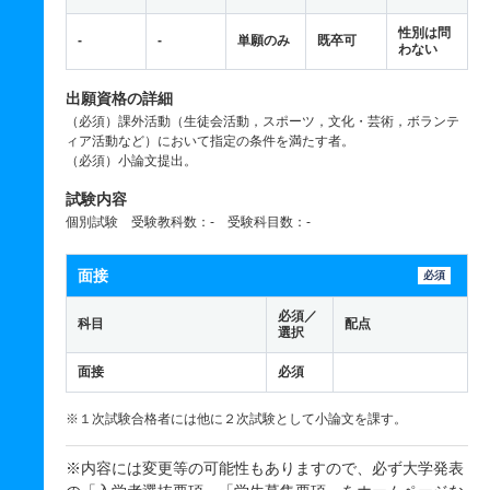
性別は問
-
-
単願のみ
既卒可
わない
出願資格の詳細
（必須）課外活動（生徒会活動，スポーツ，文化・芸術，ボランテ
ィア活動など）において指定の条件を満たす者。
（必須）小論文提出。
試験内容
個別試験 受験教科数：- 受験科目数：-
面接
必須
必須／
科目
配点
選択
面接
必須
※１次試験合格者には他に２次試験として小論文を課す。
※内容には変更等の可能性もありますので、必ず大学発表