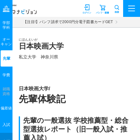
マナビジョン
検索
ログイン
パンフ・願書
【注目!】パンフ請求で2000円分電子図書カードGET
学部
学科
オー
にほんえいが
キャン
日本映画大学
私立大学 神奈川県
先輩
学費
日本映画大学/
就職
資格
先輩体験記
偏差値
先輩の一般選抜 学校推薦型・総合
入試
型選抜レポート（旧一般入試・推
薦入試）