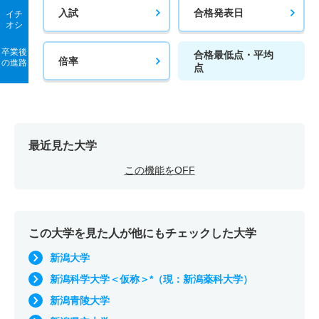
入試
合格発表日
イチ
オシ
卒業後
合格最低点・平均
倍率
の進路
点
最近見た大学
この機能をOFF
この大学を見た人が他にもチェックした大学
新潟大学
新潟科学大学＜仮称＞*（現：新潟薬科大学）
新潟青陵大学