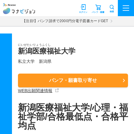
マナビジョン
検索
ログイン
パンフ・願書
【注目!】パンフ請求で2000円分電子図書カードGET
にいがたいりょうふくし
新潟医療福祉大学
私立大学
新潟県
パンフ・願書取り寄せ
WEB出願関連情報
新潟医療福祉大学/心理・福
祉学部/合格最低点・合格平
均点