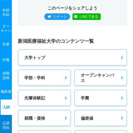
このページをシェアしよう
学部
学科
ツイート
LINEで送る
オー
キャン
新潟医療福祉大学のコンテンツ一覧
先輩
大学トップ
学費
就職
オープンキャンパ
学部・学科
資格
ス
偏差値
先輩体験記
学費
入試
就職・資格
偏差値
志望
理由