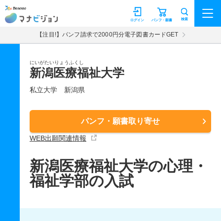
マナビジョン
検索
ログイン
パンフ・願書
【注目!】パンフ請求で2000円分電子図書カードGET
にいがたいりょうふくし
新潟医療福祉大学
私立大学
新潟県
パンフ・願書取り寄せ
WEB出願関連情報
新潟医療福祉大学の心理・
福祉学部の入試