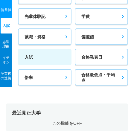
偏差値
先輩体験記
学費
入試
就職・資格
偏差値
志望
理由
入試
合格発表日
イチ
オシ
卒業後
合格最低点・平均
倍率
の進路
点
最近見た大学
この機能をOFF