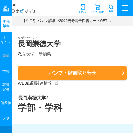
マナビジョン
検索
ログイン
パンフ・願書
【注目!】パンフ請求で2000円分電子図書カードGET
学部
学科
オー
ながおかすとく
キャン
長岡崇徳大学
私立大学 新潟県
先輩
学費
パンフ・願書取り寄せ
WEB出願関連情報
就職
資格
長岡崇徳大学/
偏差値
学部・学科
入試