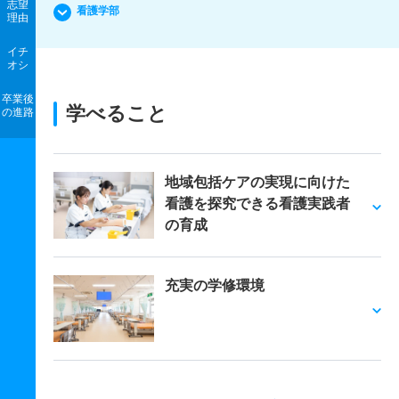
志望
看護学部
理由
イチ
オシ
卒業後
学べること
の進路
地域包括ケアの実現に向けた
看護を探究できる看護実践者
の育成
充実の学修環境