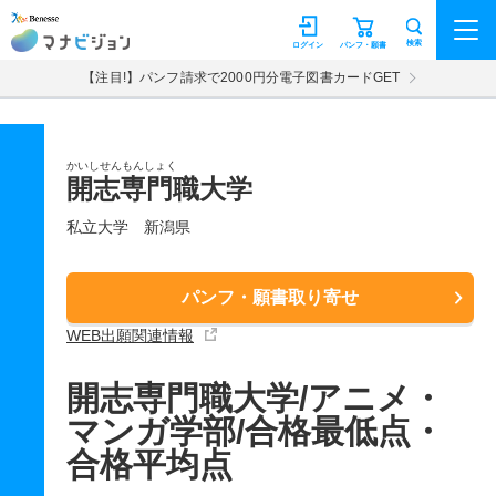
マナビジョン
検索
ログイン
パンフ・願書
【注目!】パンフ請求で2000円分電子図書カードGET
かいしせんもんしょく
開志専門職大学
私立大学
新潟県
パンフ・願書取り寄せ
WEB出願関連情報
開志専門職大学/アニメ・
マンガ学部/合格最低点・
合格平均点