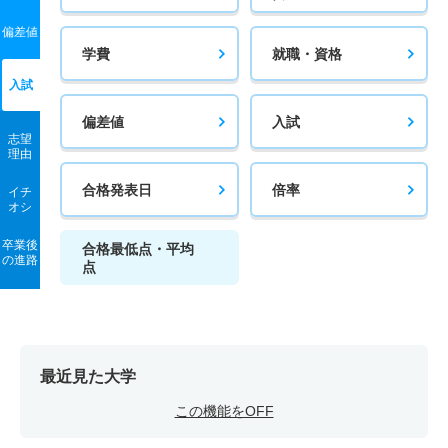
偏差値
学費
就職・資格
入試
偏差値
入試
志望
理由
合格発表日
倍率
イチ
オシ
卒業後
合格最低点・平均
の進路
点
最近見た大学
この機能をOFF