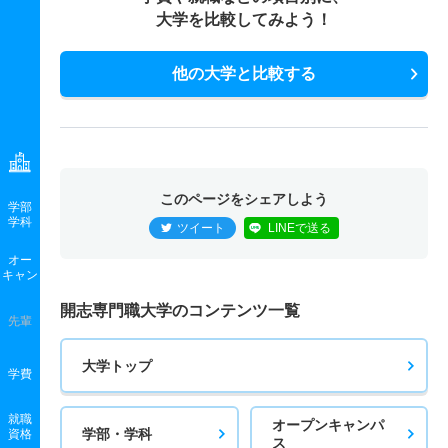
大学を比較してみよう！
他の大学と比較する
このページをシェアしよう
学部
学科
ツイート
LINEで送る
オー
キャン
開志専門職大学のコンテンツ一覧
先輩
大学トップ
学費
就職
オープンキャンパ
学部・学科
資格
ス