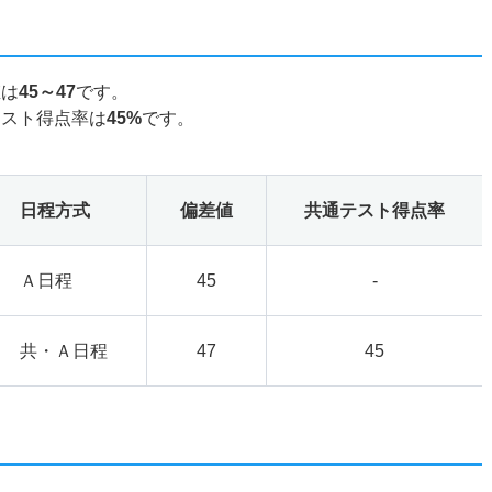
値は
45～47
です。
テスト得点率は
45%
です。
日程方式
偏差値
共通テスト得点率
Ａ日程
45
-
共・Ａ日程
47
45