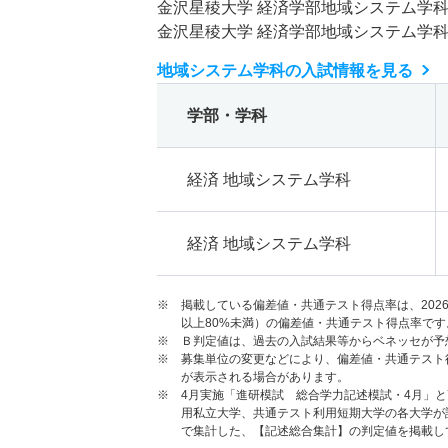
金沢星稜大学 経済学部地域システム学
金沢星稜大学 経済学部地域システム学
地域システム学科の入試情報を見る
学部・学科
経済 地域システム学科
経済 地域システム学科
※ 掲載している偏差値・共通テスト得点率は、202
以上80%未満）の偏差値・共通テスト得点率です
※ Ｂ判定値は、過去の入試結果等からベネッセが予
※ 募集単位の変更などにより、偏差値・共通テスト
が表示される場合があります。
※ 4月実施「進研模試 総合学力記述模試・4月」
用私立大学、共通テスト利用短期大学の各大学が
で集計した、【記述総合集計】の判定値を掲載し