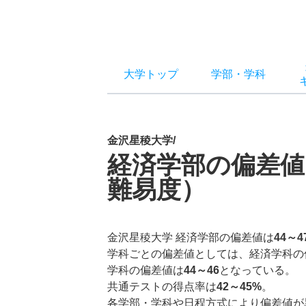
大学トップ
学部
・
学科
金沢星稜大学/
経済学部の偏差値
難易度）
金沢星稜大学 経済学部の偏差値は
44～4
学科ごとの偏差値としては、経済学科の
学科の偏差値は
44～46
となっている。
共通テストの得点率は
42～45%
。
各学部・学科や日程方式により偏差値が