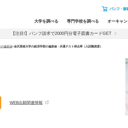
パンフ・願
大学を調べる
専門学校を調べる
オーキャン
【注目!】パンフ請求で2000円分電子図書カードGET
学の偏差値
>
金沢星稜大学の経済学部の偏差値・共通テスト得点率（入試難易度）
WEB出願関連情報