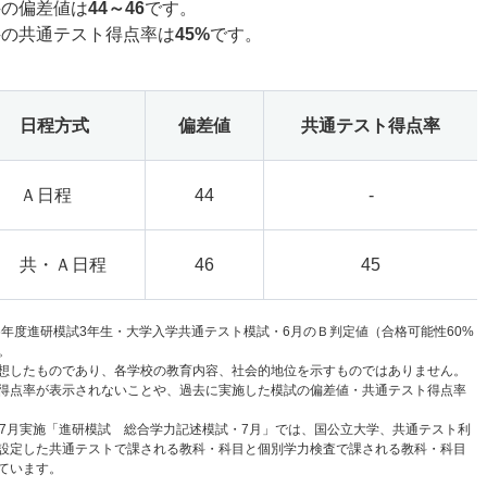
科の偏差値は
44～46
です。
科の共通テスト得点率は
45%
です。
日程方式
偏差値
共通テスト得点率
Ａ日程
44
-
共・Ａ日程
46
45
6年度進研模試3年生・大学入学共通テスト模試・6月のＢ判定値（合格可能性60%
。
想したものであり、各学校の教育内容、社会的地位を示すものではありません。
得点率が表示されないことや、過去に実施した模試の偏差値・共通テスト得点率
と7月実施「進研模試 総合学力記述模試・7月」では、国公立大学、共通テスト利
設定した共通テストで課される教科・科目と個別学力検査で課される教科・科目
ています。