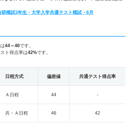
度進研模試3年生・大学入学共通テスト模試・6月
値は
44～46
です。
テスト得点率は
42%
です。
日程方式
偏差値
共通テスト得点率
Ａ日程
44
-
共・Ａ日程
46
42