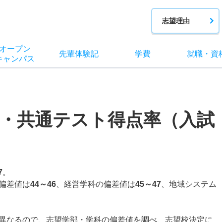
志望理由
オー
プン
先輩
体験記
学費
就職
・
資
キャン
パス
・共通テスト得点率（入試
7
。
偏差値は
44～46
、経営学科の偏差値は
45～47
、地域システム
異なるので、志望学部・学科の偏差値を調べ、志望校決定に