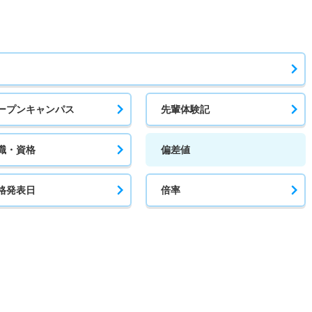
ープンキャンパス
先輩体験記
職・資格
偏差値
格発表日
倍率