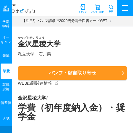
マナビジョン
検索
ログイン
パンフ・願書
【注目!】パンフ請求で2000円分電子図書カードGET
学部
学科
オー
かなざわせいりょう
キャン
金沢星稜大学
私立大学 石川県
先輩
学費
パンフ・願書取り寄せ
WEB出願関連情報
就職
資格
金沢星稜大学/
偏差値
学費（初年度納入金）・奨
学金
入試