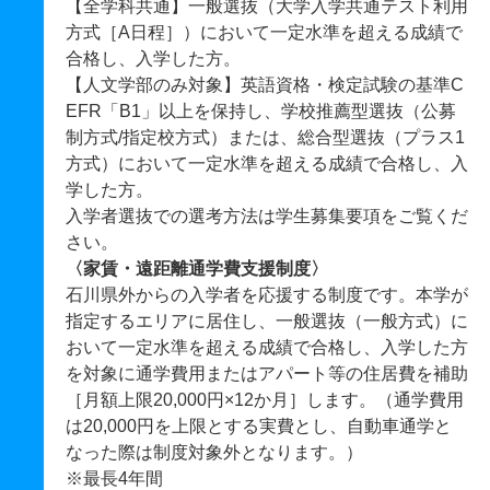
【全学科共通】一般選抜（大学入学共通テスト利用
方式［A日程］）において一定水準を超える成績で
合格し、入学した方。
【人文学部のみ対象】英語資格・検定試験の基準C
EFR「B1」以上を保持し、学校推薦型選抜（公募
制方式/指定校方式）または、総合型選抜（プラス1
方式）において一定水準を超える成績で合格し、入
学した方。
入学者選抜での選考方法は学生募集要項をご覧くだ
さい。
〈家賃・遠距離通学費支援制度〉
石川県外からの入学者を応援する制度です。本学が
指定するエリアに居住し、一般選抜（一般方式）に
おいて一定水準を超える成績で合格し、入学した方
を対象に通学費用またはアパート等の住居費を補助
［月額上限20,000円×12か月］します。（通学費用
は20,000円を上限とする実費とし、自動車通学と
なった際は制度対象外となります。）
※最長4年間