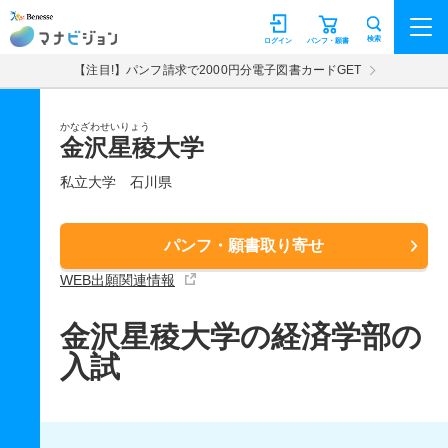
マナビジョン
検索
ログイン
パンフ・願書
【注目!】パンフ請求で2000円分電子図書カードGET
かなざわせいりょう
金沢星稜大学
私立大学
石川県
パンフ・願書取り寄せ
WEB出願関連情報
金沢星稜大学の経済学部の
入試