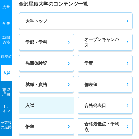
金沢星稜大学のコンテンツ一覧
先輩
大学トップ
学費
就職
オープンキャンパ
学部・学科
資格
ス
偏差値
先輩体験記
学費
入試
就職・資格
偏差値
志望
理由
入試
合格発表日
イチ
オシ
卒業後
合格最低点・平均
倍率
の進路
点