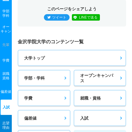
このページをシェアしよう
学部
学科
ツイート
LINEで送る
オー
キャン
金沢学院大学のコンテンツ一覧
先輩
大学トップ
学費
就職
オープンキャンパ
学部・学科
資格
ス
偏差値
学費
就職・資格
入試
偏差値
入試
志望
理由