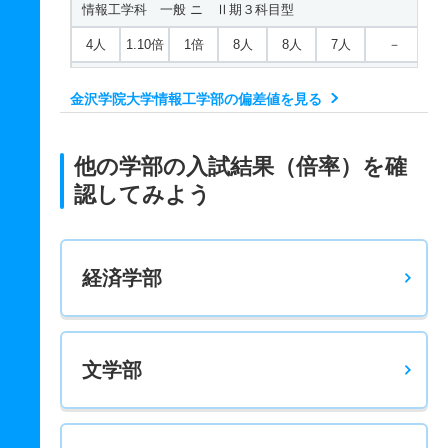
情報工学科 一般 ニ Ⅱ期３科目型
4人
1.10倍
1倍
8人
8人
7人
－
情報工学科 一般 ニ Ⅲ期３科目型
金沢学院大学情報工学部の偏差値を見る
2人
2倍
－
2人
2人
1人
－
情報工学科 推薦 公募推薦専願制
他の学部の入試結果（倍率）を確
25人
1.20倍
1倍
24人
24人
20人
－
認してみよう
情報工学科 推薦 公募推薦併願制
25人
1.20倍
1倍
24人
24人
20人
－
経済学部
情報工学科 推薦 女子特別推薦
10人
1.20倍
1倍
24人
24人
20人
－
情報工学科 推薦 専門総合学科推薦
文学部
25人
1.20倍
1倍
24人
24人
20人
－