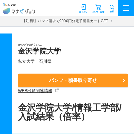
マナビジョン
検索
ログイン
パンフ・願書
【注目!】パンフ請求で2000円分電子図書カードGET
かなざわがくいん
金沢学院大学
私立大学
石川県
パンフ・願書取り寄せ
WEB出願関連情報
金沢学院大学/情報工学部/
入試結果（倍率）