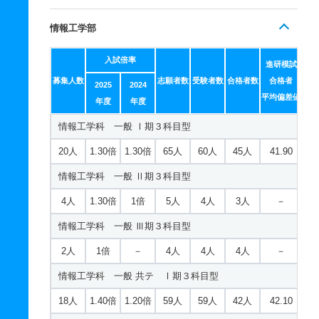
情報工学部
入試倍率
進研模試
募集人数
志願者数
受験者数
合格者数
合格者
2025
2024
平均偏差値
年度
年度
情報工学科 一般 Ⅰ期３科目型
20人
1.30倍
1.30倍
65人
60人
45人
41.90
情報工学科 一般 Ⅱ期３科目型
4人
1.30倍
1倍
5人
4人
3人
－
情報工学科 一般 Ⅲ期３科目型
2人
1倍
－
4人
4人
4人
－
情報工学科 一般 共テ Ⅰ期３科目型
18人
1.40倍
1.20倍
59人
59人
42人
42.10