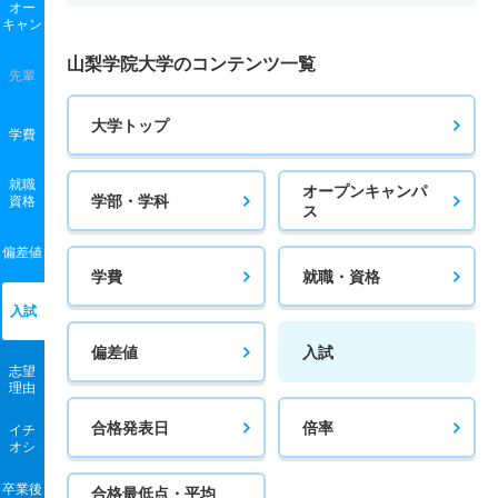
オー
キャン
山梨学院大学のコンテンツ一覧
先輩
大学トップ
学費
就職
オープンキャンパ
学部・学科
資格
ス
偏差値
学費
就職・資格
入試
偏差値
入試
志望
理由
合格発表日
倍率
イチ
オシ
卒業後
合格最低点・平均