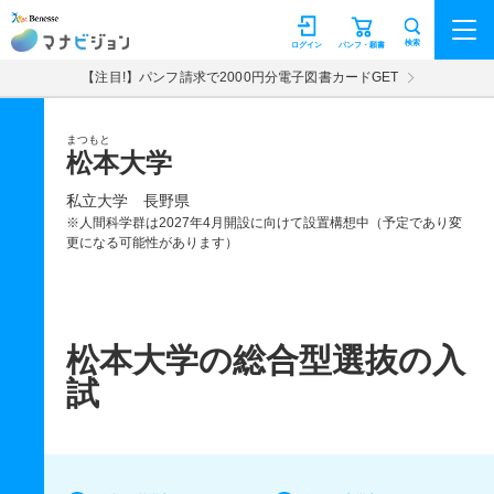
マナビジョン
検索
ログイン
パンフ・願書
【注目!】パンフ請求で2000円分電子図書カードGET
まつもと
松本大学
私立大学
長野県
※人間科学群は2027年4月開設に向けて設置構想中（予定であり変
更になる可能性があります）
松本大学の総合型選抜の入
試