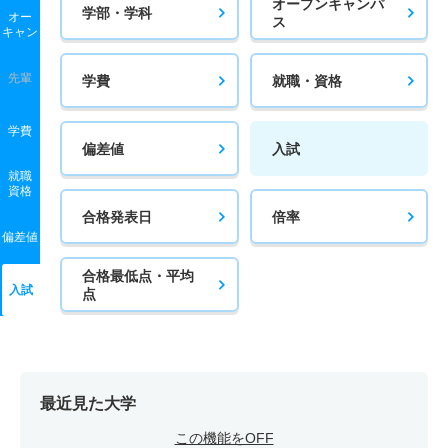
オープンキャンパ
学部・学科
オー
ス
キャン
先輩
学費
就職・資格
学費
偏差値
入試
就職
資格
合格発表日
倍率
偏差値
合格最低点・平均
入試
点
最近見た大学
この機能をOFF