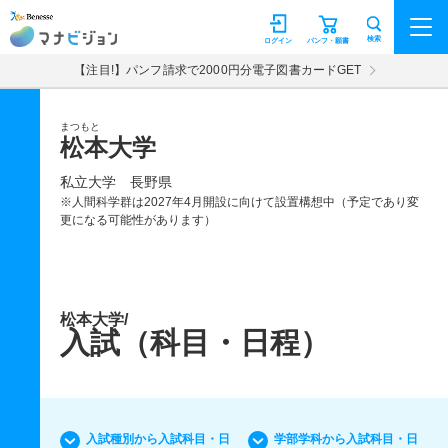
マナビジョン
検索
ログイン
パンフ・願書
【注目!】パンフ請求で2000円分電子図書カードGET
まつもと
松本大学
私立大学
長野県
※人間科学群は2027年4月開設に向けて設置構想中（予定であり変
更になる可能性があります）
松本大学/
入試（科目・日程）
入試種別から入試科目・日
学部学科から入試科目・日