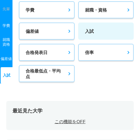
先輩
学費
就職・資格
学費
偏差値
入試
就職
資格
合格発表日
倍率
偏差値
合格最低点・平均
入試
点
最近見た大学
この機能をOFF