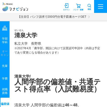
マナビジョン
検索
ログイン
パンフ・願書
【注目!】パンフ請求で2000円分電子図書カードGET
せいせん
清泉大学
学部
学科
私立大学
長野県
※2027年4月「農学部」開設に向けて設置認可申請中（内容は予定
オー
であり変更になる場合があります）
キャン
先輩
清泉大学/
学費
人間学部の偏差値・共通テ
スト得点率（入試難易度）
就職
資格
偏差値
清泉大学 人間学部の偏差値は
46～48
。