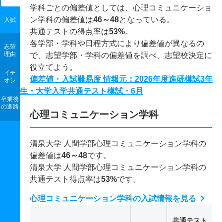
学科ごとの偏差値としては、心理コミュニケーショ
ン学科の偏差値は
46～48
となっている。
入試
共通テストの得点率は
53%
。
各学部・学科や日程方式により偏差値が異なるの
志望
理由
で、志望学部・学科の偏差値を調べ、志望校決定に
役立てよう。
イチ
偏差値・入試難易度 情報元：2026年度進研模試3年
オシ
生・大学入学共通テスト模試・6月
卒業後
の進路
心理コミュニケーション学科
清泉大学 人間学部心理コミュニケーション学科の
偏差値は
46～48
です。
清泉大学 人間学部心理コミュニケーション学科の
共通テスト得点率は
53%
です。
心理コミュニケーション学科の入試情報を見る
共通テスト