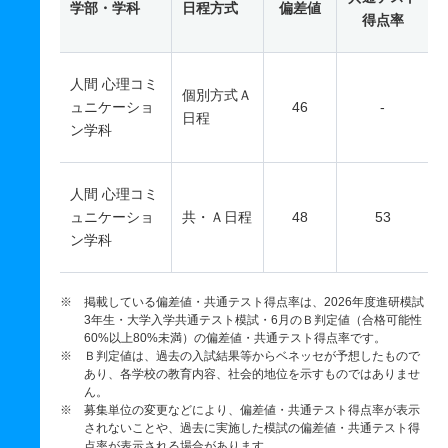
学部・学科
日程方式
偏差値
得点率
人間 心理コミ
個別方式Ａ
ュニケーショ
46
-
日程
ン学科
人間 心理コミ
ュニケーショ
共・Ａ日程
48
53
ン学科
※ 掲載している偏差値・共通テスト得点率は、2026年度進研模試
3年生・大学入学共通テスト模試・6月のＢ判定値（合格可能性
60%以上80%未満）の偏差値・共通テスト得点率です。
※ Ｂ判定値は、過去の入試結果等からベネッセが予想したもので
あり、各学校の教育内容、社会的地位を示すものではありませ
ん。
※ 募集単位の変更などにより、偏差値・共通テスト得点率が表示
されないことや、過去に実施した模試の偏差値・共通テスト得
点率が表示される場合があります。