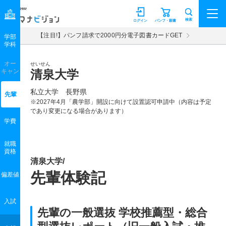
マナビジョン
検索
ログイン
パンフ・願書
【注目!】パンフ請求で2000円分電子図書カードGET
学部
学科
オー
せいせん
キャン
清泉大学
私立大学 長野県
先輩
※2027年4月「農学部」開設に向けて設置認可申請中（内容は予定
であり変更になる場合があります）
学費
就職
資格
清泉大学/
先輩体験記
偏差値
入試
先輩の一般選抜 学校推薦型・総合