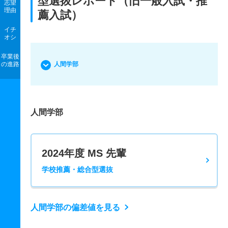
型選抜レポート（旧一般入試・推
志望
理由
薦入試）
イチ
オシ
卒業後
の進路
人間学部
人間学部
2024年度 MS 先輩
学校推薦・総合型選抜
人間学部の偏差値を見る