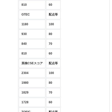
810
60
GTEC
配点等
1180
100
930
80
840
70
810
60
英検CSEスコア
配点等
2304
100
1980
80
1829
70
1728
60
TOEIC
配点等