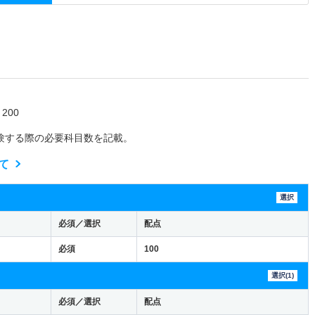
200
験する際の必要科目数を記載。
て
選択
必須／選択
配点
必須
100
選択(1)
必須／選択
配点