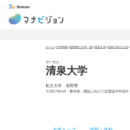
マナビジョン
ホーム
>
大学情報
>
長野県の大学一覧
>
清泉大学
>
清泉大学
の入試
>
せいせん
清泉大学
私立大学
長野県
※2027年4月「農学部」開設に向けて設置認可申請
大学トップ
学部
・
学科