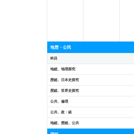
地歴・公民
科目
地総、地理探究
歴総、日本史探究
歴総、世界史探究
公共、倫理
公共、政・経
地総、歴総、公共