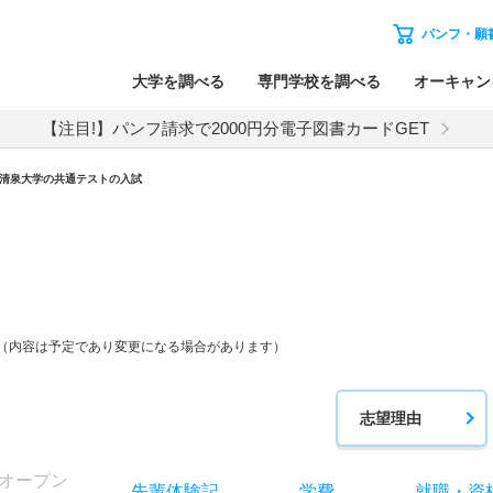
パンフ・願
大学を調べる
専門学校を調べる
オーキャン
【注目!】パンフ請求で2000円分電子図書カードGET
清泉大学
の
共通テストの入試
中（内容は予定であり変更になる場合があります）
志望理由
オー
プン
先輩
体験記
学費
就職
・
資