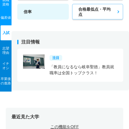
就職
学校教育課程／英語専修 一般 共テ 前期日程
資格
合格最低点・平均
倍率
1人
1.30倍
1.60倍
25人
25人
19人
56.60
点
偏差値
学校教育課程／英語専修 一般 ニ 一般後期日程
入試
2人
1.30倍
2倍
4人
4人
3人
－
注目情報
学校教育課程／英語専修 一般 ニ 後期日程
志望
理由
1人
1倍
－
1人
1人
1人
－
注目
イチ
学校教育課程／英語専修 推薦 公募制推薦前期
「教員になるなら岐阜聖徳」教員就
オシ
職率は全国トップクラス！
3人
1.10倍
－
24人
24人
22人
－
卒業後
の進路
学校教育課程／保育初等教育専修 一般 前期日程基礎科
目方式
7人
1.60倍
－
35人
35人
22人
57.40
学校教育課程／保育初等教育専修 一般 前期日程標準科
最近見た大学
目方式
この機能をOFF
4人
2.10倍
1.70倍
32人
32人
15人
50.30