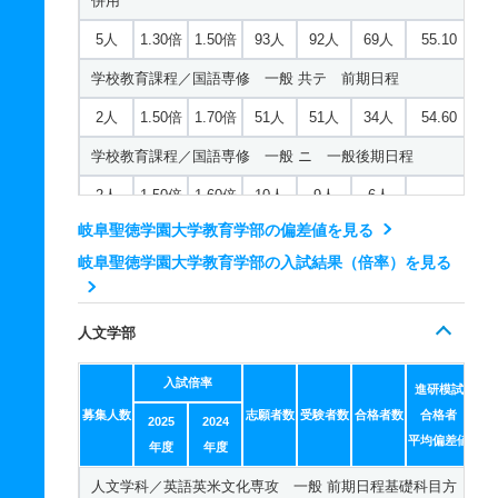
併用
5人
1.30倍
1.50倍
93人
92人
69人
55.10
学校教育課程／国語専修 一般 共テ 前期日程
2人
1.50倍
1.70倍
51人
51人
34人
54.60
学校教育課程／国語専修 一般 ニ 一般後期日程
2人
1.50倍
1.60倍
10人
9人
6人
－
岐阜聖徳学園大学教育学部の偏差値を見る
学校教育課程／国語専修 一般 ニ 後期日程
岐阜聖徳学園大学教育学部の入試結果（倍率）を見る
2人
2倍
3倍
4人
4人
2人
－
学校教育課程／国語専修 推薦 公募制推薦前期
人文学部
5人
1.70倍
－
57人
57人
34人
－
入試倍率
学校教育課程／社会専修 一般 前期日程基礎科目方式
進研模試
募集人数
志願者数
受験者数
合格者数
合格者
2025
2024
4人
3.40倍
－
85人
81人
24人
54.90
平均偏差値
年度
年度
学校教育課程／社会専修 一般 前期日程標準科目方式
人文学科／英語英米文化専攻 一般 前期日程基礎科目方