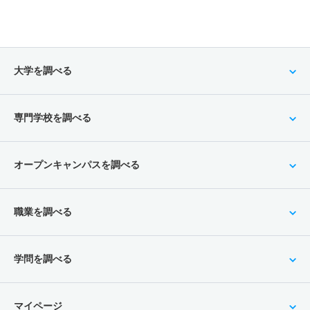
目方式
5人
2.90倍
－
42人
40人
14人
53.10
学校教育課程／特別支援教育専修 一般 前期日程標準科
目方式
大学を調べる
3人
2.80倍
1.60倍
55人
51人
18人
51.30
学校教育課程／特別支援教育専修 一般 共テ 前期日程
専門学校を調べる
標準科目併用
2人
1.50倍
1.10倍
46人
44人
29人
56
オープンキャンパスを調べる
学校教育課程／特別支援教育専修 一般 共テ 前期日程
1人
1.50倍
2.10倍
24人
24人
16人
54.40
職業を調べる
学校教育課程／特別支援教育専修 一般 ニ 一般後期日
程
学問を調べる
1人
3倍
1倍
3人
3人
1人
－
学校教育課程／特別支援教育専修 一般 ニ 後期日程
マイページ