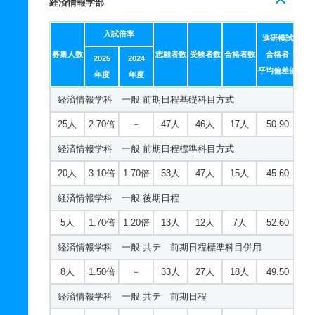
4人
3.80倍
－
101人
92人
24人
51.80
経済情報学部
人文学科／英語英米文化専攻 推薦 公募制推薦前期
学校教育課程／数学専修 一般 前期日程標準科目方式
入試倍率
進研模試
8人
1.10倍
－
34人
34人
32人
－
10人
2.70倍
5.20倍
174人
167人
61人
52.20
募集人数
志願者数
受験者数
合格者数
合格者
2025
2024
人文学科／英語英米文化専攻 推薦 課外活動特別前期
平均偏差値
学校教育課程／数学専修 一般 共テ 前期日程標準科目
年度
年度
併用
25人
1.10倍
－
34人
34人
32人
－
経済情報学科 一般 前期日程基礎科目方式
5人
2倍
1.90倍
128人
120人
60人
53.20
人文学科／英語英米文化専攻 推薦 課外活動特別後期
25人
2.70倍
－
47人
46人
17人
50.90
学校教育課程／数学専修 一般 共テ 前期日程
25人
－
－
0人
0人
0人
－
経済情報学科 一般 前期日程標準科目方式
2人
4.50倍
3.10倍
49人
49人
11人
55.50
人文学科／日本語日本文化専攻 一般 前期日程基礎科目
20人
3.10倍
1.70倍
53人
47人
15人
45.60
方式
学校教育課程／数学専修 一般 ニ 一般後期日程
経済情報学科 一般 後期日程
7人
1.40倍
－
37人
36人
25人
56.70
2人
1.30倍
1.50倍
12人
12人
9人
－
5人
1.70倍
1.20倍
13人
12人
7人
52.60
人文学科／日本語日本文化専攻 一般 前期日程標準科目
学校教育課程／数学専修 一般 ニ 後期日程
経済情報学科 一般 共テ 前期日程標準科目併用
方式
2人
1.30倍
2.20倍
4人
4人
3人
－
8人
1.50倍
－
33人
27人
18人
49.50
4人
1.30倍
1倍
37人
37人
29人
51.40
学校教育課程／数学専修 推薦 公募制推薦前期
経済情報学科 一般 共テ 前期日程
人文学科／日本語日本文化専攻 一般 後期日程
5人
1.70倍
－
63人
63人
38人
－