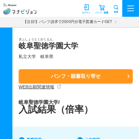
マナビジョン
検索
ログイン
パンフ・願書
【注目!】パンフ請求で2000円分電子図書カードGET
ぎふしょうとくがくえん
岐阜聖徳学園大学
私立大学
岐阜県
パンフ・願書取り寄せ
WEB出願関連情報
岐阜聖徳学園大学/
入試結果（倍率）