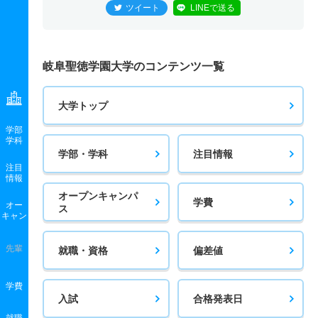
ツイート
LINEで送る
学校教育課程／体育専修 一般 ニ 一般後期日程
1人
1.40倍
3倍
10人
10人
7人
－
学校教育課程／体育専修 一般 ニ 後期日程
岐阜聖徳学園大学のコンテンツ一覧
1人
1.30倍
2.50倍
4人
4人
3人
－
大学トップ
学校教育課程／体育専修 推薦 公募制推薦前期
学部
3人
2倍
－
38人
38人
19人
－
学科
学部・学科
注目情報
学校教育課程／英語専修 一般 前期日程基礎科目方式
注目
情報
4人
1.50倍
－
19人
17人
11人
52.50
オープンキャンパ
学費
オー
ス
学校教育課程／英語専修 一般 前期日程標準科目方式
キャン
6人
1.70倍
2.50倍
45人
42人
25人
54.80
先輩
就職・資格
偏差値
学校教育課程／英語専修 一般 共テ 前期日程標準科目
併用
学費
入試
合格発表日
3人
1.20倍
1.10倍
36人
35人
29人
55.30