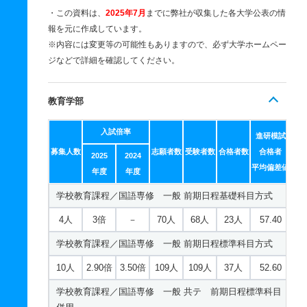
・この資料は、
2025年7月
までに弊社が収集した各大学公表の情
報を元に作成しています。
※内容には変更等の可能性もありますので、必ず大学ホームペー
ジなどで詳細を確認してください。
教育学部
入試倍率
進研模試
募集人数
志願者数
受験者数
合格者数
合格者
2025
2024
平均偏差値
年度
年度
学校教育課程／国語専修 一般 前期日程基礎科目方式
4人
3倍
－
70人
68人
23人
57.40
学校教育課程／国語専修 一般 前期日程標準科目方式
10人
2.90倍
3.50倍
109人
109人
37人
52.60
学校教育課程／国語専修 一般 共テ 前期日程標準科目