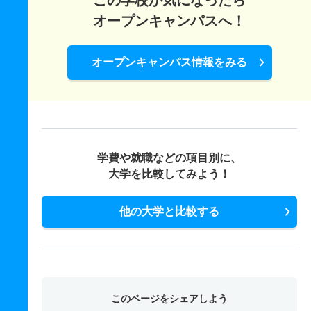
この学校が気になったら
1人
1倍
－
2人
2人
2人
－
学校教育課程／音楽専修 一般 ニ 後期日程
オープンキャンパスへ！
人文学科／歴史地理専攻 推薦 公募制推薦前期
1人
－
－
0人
0人
0人
－
5人
1.10倍
－
33人
33人
29人
－
オープンキャンパス情報をみる
学校教育課程／音楽専修 推薦 公募制推薦前期
人文学科／歴史地理専攻 推薦 課外活動特別前期
2人
1.30倍
－
17人
17人
13人
－
9人
1.10倍
－
33人
33人
29人
－
学校教育課程／体育専修 一般 前期日程基礎科目方式
人文学科／歴史地理専攻 推薦 課外活動特別後期
2人
4.10倍
－
53人
53人
13人
60.60
9人
1倍
－
1人
1人
1人
－
学費や就職などの項目別に、
学校教育課程／体育専修 一般 前期日程標準科目方式
大学を比較してみよう！
5人
3.40倍
5.10倍
79人
78人
23人
53.50
学校教育課程／体育専修 一般 共テ 前期日程標準科目
他の大学と比較する
併用
2人
2.50倍
1.80倍
58人
57人
23人
56.20
学校教育課程／体育専修 一般 共テ 前期日程
このページをシェアしよう
1人
3.50倍
1.90倍
21人
21人
6人
56.40