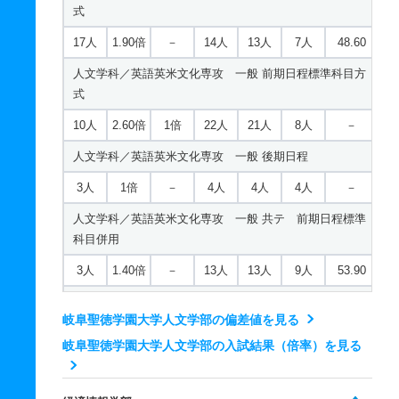
10人
2.60倍
2.50倍
142人
139人
53人
51.90
式
学校教育課程／社会専修 一般 共テ 前期日程標準科目
17人
1.90倍
－
14人
13人
7人
48.60
併用
人文学科／英語英米文化専攻 一般 前期日程標準科目方
5人
1.60倍
1.30倍
146人
139人
89人
55.30
式
学校教育課程／社会専修 一般 共テ 前期日程
10人
2.60倍
1倍
22人
21人
8人
－
2人
2.10倍
2.30倍
54人
54人
26人
53.90
人文学科／英語英米文化専攻 一般 後期日程
学校教育課程／社会専修 一般 ニ 一般後期日程
3人
1倍
－
4人
4人
4人
－
2人
1.40倍
3.50倍
14人
14人
10人
－
人文学科／英語英米文化専攻 一般 共テ 前期日程標準
科目併用
学校教育課程／社会専修 一般 ニ 後期日程
3人
1.40倍
－
13人
13人
9人
53.90
2人
1.50倍
3倍
3人
3人
2人
－
人文学科／英語英米文化専攻 一般 共テ 前期日程
学校教育課程／社会専修 推薦 公募制推薦前期
岐阜聖徳学園大学人文学部の偏差値を見る
3人
1.10倍
1.10倍
8人
8人
7人
56.20
5人
1.60倍
－
45人
45人
28人
－
岐阜聖徳学園大学人文学部の入試結果（倍率）を見る
人文学科／英語英米文化専攻 一般 ニ 後期日程
学校教育課程／数学専修 一般 前期日程基礎科目方式
1人
1倍
－
1人
1人
1人
－