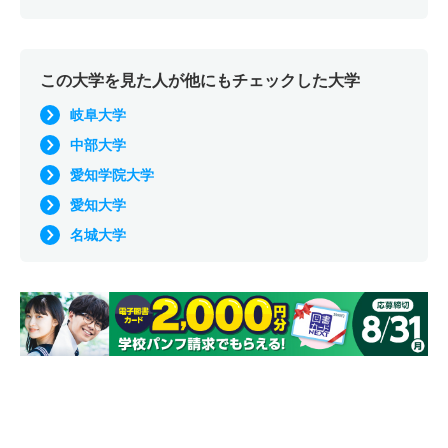
学校教育課程／保育初等教育専修 一般 共テ 前期日程
標準科目併用
この大学を見た人が他にもチェックした大学
1人
1.30倍
1倍
28人
27人
21人
53.80
岐阜大学
学校教育課程／保育初等教育専修 一般 共テ 前期日程
中部大学
1人
1.50倍
1.30倍
26人
26人
17人
53.70
愛知学院大学
学校教育課程／保育初等教育専修 一般 ニ 一般後期日
愛知大学
程
名城大学
1人
－
2倍
1人
1人
0人
－
学校教育課程／保育初等教育専修 一般 ニ 後期日程
1人
1倍
－
2人
2人
2人
－
学校教育課程／保育初等教育専修 推薦 公募制推薦前期
7人
1倍
－
22人
22人
21人
－
学校教育課程／特別支援教育専修 一般 前期日程基礎科