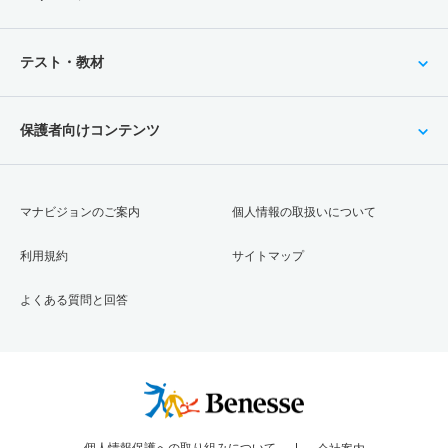
1人
－
－
0人
0人
0人
－
学校教育課程／特別支援教育専修 推薦 公募制推薦前期
テスト・教材
4人
1.20倍
－
33人
33人
28人
－
学校教育課程／学校心理専修 一般 前期日程基礎科目方
保護者向けコンテンツ
式
7人
1.80倍
－
42人
40人
22人
54.80
学校教育課程／学校心理専修 一般 前期日程標準科目方
マナビジョンのご案内
個人情報の取扱いについて
式
利用規約
サイトマップ
7人
3.20倍
2.60倍
62人
60人
19人
50.20
学校教育課程／学校心理専修 一般 共テ 前期日程標準
よくある質問と回答
科目併用
3人
2倍
1.40倍
50人
50人
25人
53.30
学校教育課程／学校心理専修 一般 共テ 前期日程
1人
1.40倍
1.40倍
26人
26人
18人
53.20