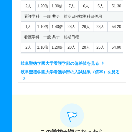
9人
1倍
－
1人
1人
1人
－
2人
1.20倍
1.30倍
7人
6人
5人
51.30
学校教育課程／理科専修 推薦 公募制推薦前期
人文学科／歴史地理専攻 一般 前期日程基礎科目方式
看護学科 一般 共テ 前期日程標準科目併用
4人
1.50倍
－
44人
44人
29人
－
7人
1.70倍
－
55人
52人
31人
53.10
1人
1.10倍
1.40倍
28人
26人
23人
54.20
学校教育課程／音楽専修 一般 前期日程基礎科目方式
人文学科／歴史地理専攻 一般 前期日程標準科目方式
看護学科 一般 共テ 前期日程
2人
2.50倍
－
5人
5人
2人
64.70
4人
2.20倍
1倍
72人
66人
30人
53.40
2人
1.10倍
1.20倍
28人
28人
25人
54.90
学校教育課程／音楽専修 一般 前期日程標準科目方式
人文学科／歴史地理専攻 一般 後期日程
看護学科 一般 ニ 後期日程
2人
2.70倍
1.70倍
10人
8人
3人
49.60
岐阜聖徳学園大学看護学部の偏差値を見る
1人
1.10倍
－
8人
8人
7人
－
1人
1倍
1倍
4人
4人
4人
58.90
学校教育課程／音楽専修 一般 共テ 前期日程標準科目
岐阜聖徳学園大学看護学部の入試結果（倍率）を見る
人文学科／歴史地理専攻 一般 共テ 前期日程標準科目
併用
看護学科 推薦 公募制推薦後期
併用
1人
1.30倍
1倍
11人
9人
7人
54.40
5人
1.10倍
1.10倍
10人
9人
8人
－
2人
1.60倍
－
56人
50人
32人
54.10
学校教育課程／音楽専修 一般 共テ 前期日程
看護学科 推薦 専門総合学科推薦
人文学科／歴史地理専攻 一般 共テ 前期日程
1人
1.10倍
1.30倍
9人
9人
8人
53.60
20人
1.10倍
1.10倍
44人
44人
41人
－
2人
1.20倍
1.10倍
30人
30人
25人
58.30
学校教育課程／音楽専修 一般 ニ 一般後期日程
人文学科／歴史地理専攻 一般 ニ 後期日程
1人
－
－
0人
0人
0人
－