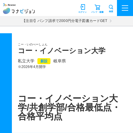
マナビジョン
検索
ログイン
パンフ・願書
【注目!】パンフ請求で2000円分電子図書カードGET
こー・いのべーしょん
コー・イノベーション大学
私立大学
岐阜県
新設
※2026年4月開学
コー・イノベーション大
学/共創学部/合格最低点・
合格平均点