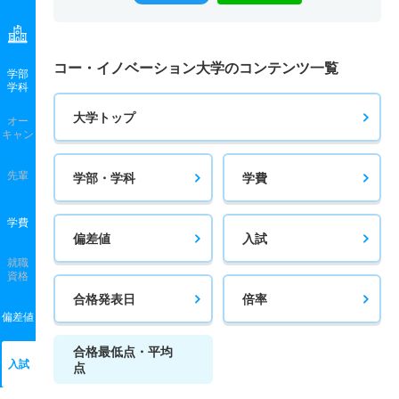
コー・イノベーション大学のコンテンツ一覧
学部
学科
大学トップ
オー
キャン
先輩
学部・学科
学費
学費
偏差値
入試
就職
資格
合格発表日
倍率
偏差値
合格最低点・平均
入試
点