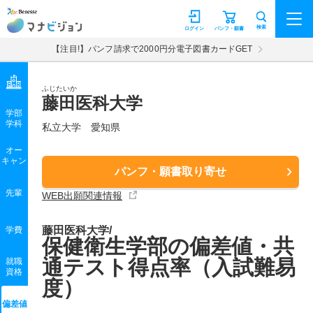
マナビジョン
検索
ログイン
パンフ・願書
【注目!】パンフ請求で2000円分電子図書カードGET
ふじたいか
藤田医科大学
学部
学科
私立大学
愛知県
オー
キャン
パンフ・願書取り寄せ
先輩
WEB出願関連情報
藤田医科大学/
学費
保健衛生学部の偏差値・共
通テスト得点率（入試難易
就職
資格
度）
偏差値