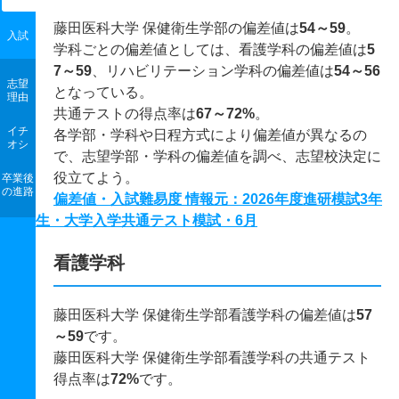
藤田医科大学 保健衛生学部の偏差値は
54～59
。
入試
学科ごとの偏差値としては、看護学科の偏差値は
5
7～59
、リハビリテーション学科の偏差値は
54～56
志望
となっている。
理由
共通テストの得点率は
67～72%
。
イチ
各学部・学科や日程方式により偏差値が異なるの
オシ
で、志望学部・学科の偏差値を調べ、志望校決定に
役立てよう。
卒業後
の進路
偏差値・入試難易度 情報元：2026年度進研模試3年
生・大学入学共通テスト模試・6月
看護学科
藤田医科大学 保健衛生学部看護学科の偏差値は
57
～59
です。
藤田医科大学 保健衛生学部看護学科の共通テスト
得点率は
72%
です。