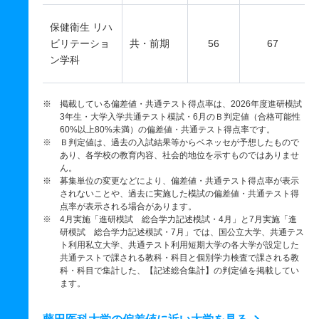
保健衛生 リハ
ビリテーショ
共・前期
56
67
ン学科
※ 掲載している偏差値・共通テスト得点率は、2026年度進研模試
3年生・大学入学共通テスト模試・6月のＢ判定値（合格可能性
60%以上80%未満）の偏差値・共通テスト得点率です。
※ Ｂ判定値は、過去の入試結果等からベネッセが予想したもので
あり、各学校の教育内容、社会的地位を示すものではありませ
ん。
※ 募集単位の変更などにより、偏差値・共通テスト得点率が表示
されないことや、過去に実施した模試の偏差値・共通テスト得
点率が表示される場合があります。
※ 4月実施「進研模試 総合学力記述模試・4月」と7月実施「進
研模試 総合学力記述模試・7月」では、国公立大学、共通テス
ト利用私立大学、共通テスト利用短期大学の各大学が設定した
共通テストで課される教科・科目と個別学力検査で課される教
科・科目で集計した、【記述総合集計】の判定値を掲載してい
ます。