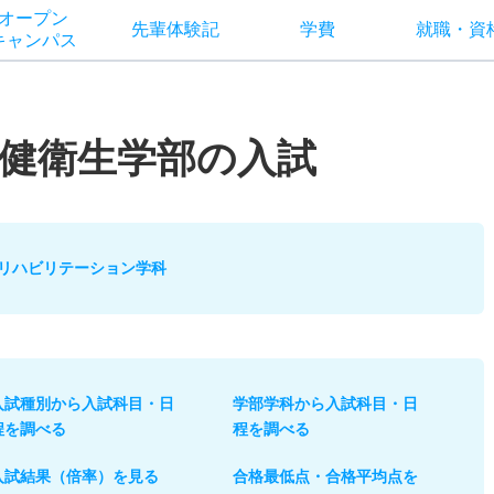
オー
プン
先輩
体験記
学費
就職
・
資
キャン
パス
健衛生学部の入試
リハビリテーション学科
入試種別から入試科目・日
学部学科から入試科目・日
程を調べる
程を調べる
入試結果（倍率）を見る
合格最低点・合格平均点を