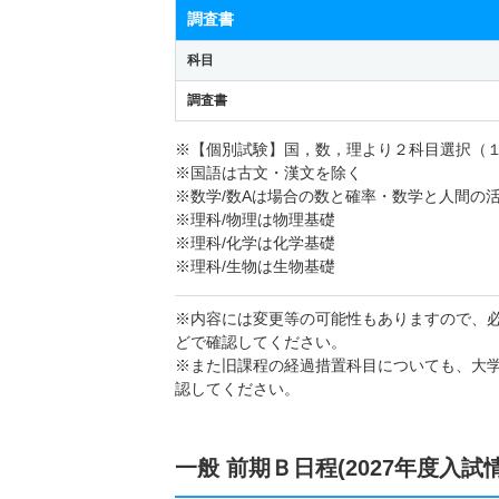
調査書
科目
調査書
※【個別試験】国，数，理より２科目選択（
※国語は古文・漢文を除く
※数学/数Aは場合の数と確率・数学と人間の
※理科/物理は物理基礎
※理科/化学は化学基礎
※理科/生物は生物基礎
※内容には変更等の可能性もありますので、
どで確認してください。
※また旧課程の経過措置科目についても、大
認してください。
一般 前期Ｂ日程(2027年度入試