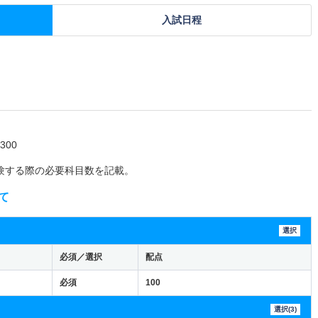
入試日程
00
験する際の必要科目数を記載。
て
選択
必須／選択
配点
必須
100
選択(3)