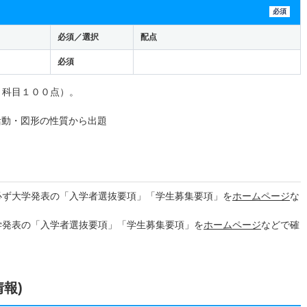
必須
必須／選択
配点
必須
１科目１００点）。
活動・図形の性質から出題
必ず大学発表の「入学者選抜要項」「学生募集要項」を
ホームページ
な
学発表の「入学者選抜要項」「学生募集要項」を
ホームページ
などで確
情報)