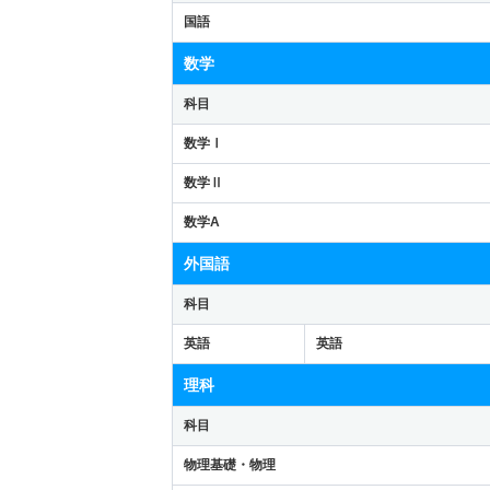
国語
数学
科目
数学Ⅰ
数学Ⅱ
数学A
外国語
科目
英語
英語
理科
科目
物理基礎・物理