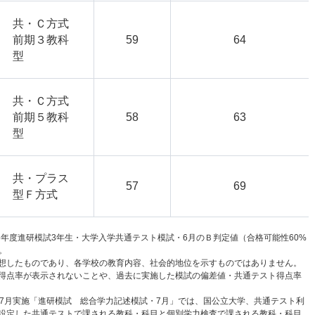
共・Ｃ方式
前期３教科
59
64
型
共・Ｃ方式
前期５教科
58
63
型
共・プラス
57
69
型Ｆ方式
6年度進研模試3年生・大学入学共通テスト模試・6月のＢ判定値（合格可能性60%
。
想したものであり、各学校の教育内容、社会的地位を示すものではありません。
得点率が表示されないことや、過去に実施した模試の偏差値・共通テスト得点率
と7月実施「進研模試 総合学力記述模試・7月」では、国公立大学、共通テスト利
設定した共通テストで課される教科・科目と個別学力検査で課される教科・科目