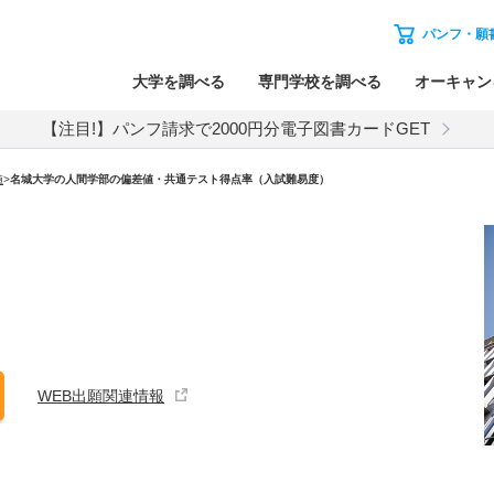
パンフ・願
大学を調べる
専門学校を調べる
オーキャン
【注目!】パンフ請求で2000円分電子図書カードGET
値
>
名城大学の人間学部の偏差値・共通テスト得点率（入試難易度）
WEB出願関連情報