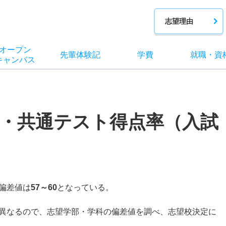
志望理由
オー
プン
先輩
体験記
学費
就職
・
資
キャン
パス
・共通テスト得点率（入試
偏差値は
57～60
となっている。
異なるので、志望学部・学科の偏差値を調べ、志望校決定に