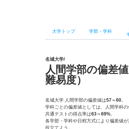
大学トップ
学部
・
学科
名城大学/
人間学部の偏差値
難易度）
名城大学 人間学部の偏差値は
57～60
。
学科ごとの偏差値としては、人間学科の
共通テストの得点率は
63～69%
。
各学部・学科や日程方式により偏差値が
役立てよう。