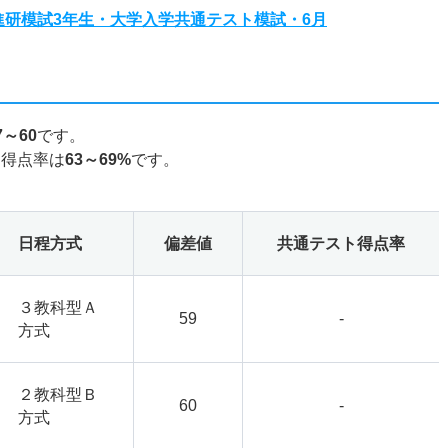
度進研模試3年生・大学入学共通テスト模試・6月
7～60
です。
ト得点率は
63～69%
です。
日程方式
偏差値
共通テスト得点率
３教科型Ａ
59
-
方式
２教科型Ｂ
60
-
方式