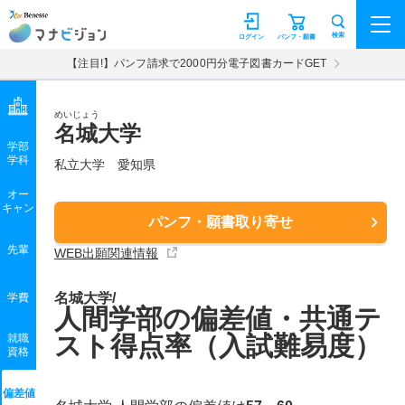
マナビジョン
検索
ログイン
パンフ・願書
【注目!】パンフ請求で2000円分電子図書カードGET
めいじょう
名城大学
学部
学科
私立大学
愛知県
オー
キャン
パンフ・願書取り寄せ
先輩
WEB出願関連情報
名城大学/
学費
人間学部の偏差値・共通テ
スト得点率（入試難易度）
就職
資格
偏差値