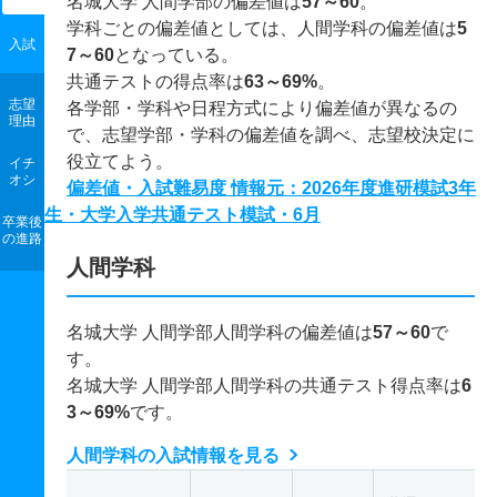
名城大学 人間学部の偏差値は
57～60
。
学科ごとの偏差値としては、人間学科の偏差値は
5
入試
7～60
となっている。
共通テストの得点率は
63～69%
。
志望
各学部・学科や日程方式により偏差値が異なるの
理由
で、志望学部・学科の偏差値を調べ、志望校決定に
役立てよう。
イチ
オシ
偏差値・入試難易度 情報元：2026年度進研模試3年
生・大学入学共通テスト模試・6月
卒業後
の進路
人間学科
名城大学 人間学部人間学科の偏差値は
57～60
で
す。
名城大学 人間学部人間学科の共通テスト得点率は
6
3～69%
です。
人間学科の入試情報を見る