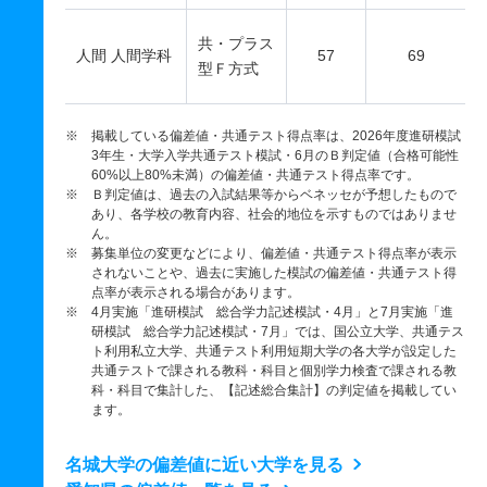
共・プラス
人間 人間学科
57
69
型Ｆ方式
※ 掲載している偏差値・共通テスト得点率は、2026年度進研模試
3年生・大学入学共通テスト模試・6月のＢ判定値（合格可能性
60%以上80%未満）の偏差値・共通テスト得点率です。
※ Ｂ判定値は、過去の入試結果等からベネッセが予想したもので
あり、各学校の教育内容、社会的地位を示すものではありませ
ん。
※ 募集単位の変更などにより、偏差値・共通テスト得点率が表示
されないことや、過去に実施した模試の偏差値・共通テスト得
点率が表示される場合があります。
※ 4月実施「進研模試 総合学力記述模試・4月」と7月実施「進
研模試 総合学力記述模試・7月」では、国公立大学、共通テス
ト利用私立大学、共通テスト利用短期大学の各大学が設定した
共通テストで課される教科・科目と個別学力検査で課される教
科・科目で集計した、【記述総合集計】の判定値を掲載してい
ます。
名城大学の偏差値に近い大学を見る