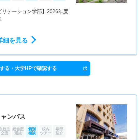
リテーション学部】2026年度
ス
詳細を見る
する・大学HPで確認する
キャンパス
在校生
総合型
個別
校内
学部
交流
選抜
相談
ツアー
紹介