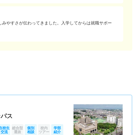
しみやすさが伝わってきました。入学してからは就職サポー
）
ンパス
在校生
総合型
個別
校内
学部
交流
選抜
相談
ツアー
紹介