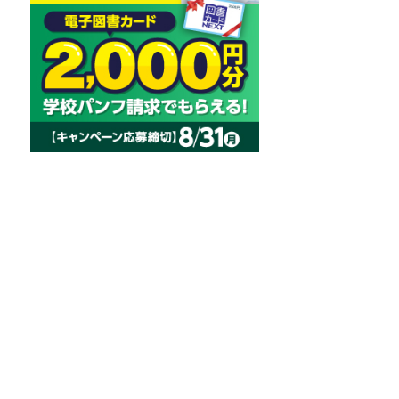
入試説明・対策講座
星城大
入試広報課
すく説明し
会場