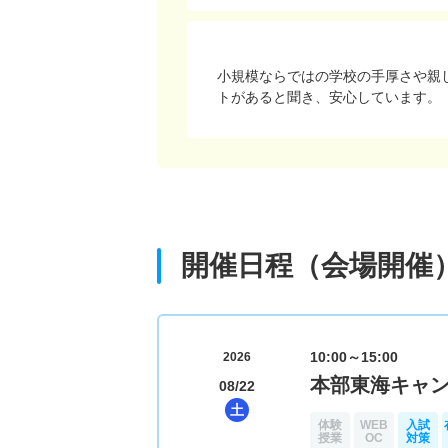
小規模ならではの学校の手厚さや親
トがあると聞き、安心しています。
開催日程（会場開催
10:00～15:00
2026
本部東海キャ
08/22
土
体験
WEB
入試
授業
OC
対策