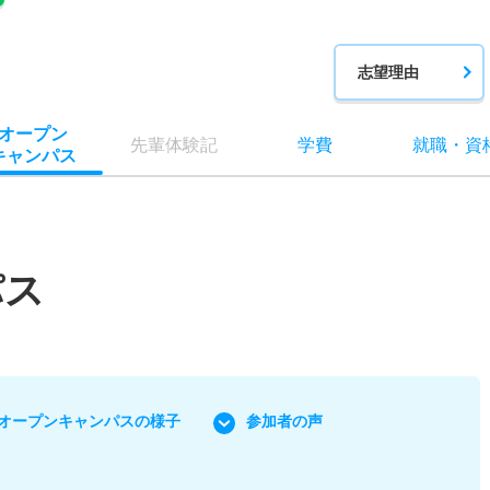
志望理由
オー
プン
先輩
体験記
学費
就職
・
資
キャン
パス
パス
オープンキャンパスの様子
参加者の声