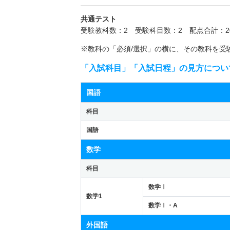
共通テスト
受験教科数：2 受験科目数：2 配点合計：2
※教科の「必須/選択」の横に、その教科を受
「入試科目」「入試日程」の見方につい
国語
科目
国語
数学
科目
数学Ⅰ
数学1
数学Ⅰ・A
外国語