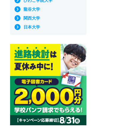
びわこ学院大学
龍谷大学
関西大学
日本大学