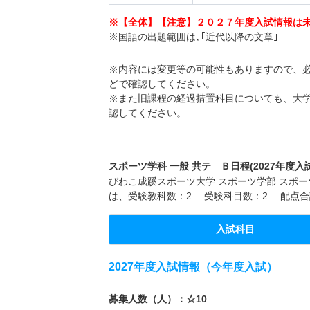
※【全体】【注意】２０２７年度入試情報は
※国語の出題範囲は､｢近代以降の文章｣
※内容には変更等の可能性もありますので、
どで確認してください。
※また旧課程の経過措置科目についても、大
認してください。
スポーツ学科 一般 共テ Ｂ日程(2027年度入
びわこ成蹊スポーツ大学 スポーツ学部 スポーツ
は、受験教科数：2 受験科目数：2 配点合
入試科目
2027年度入試情報（今年度入試）
募集人数（人）：☆10