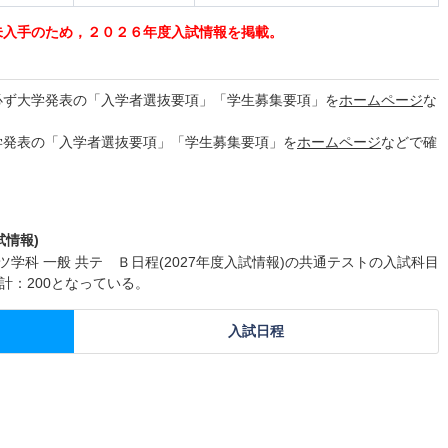
未入手のため，２０２６年度入試情報を掲載。
必ず大学発表の「入学者選抜要項」「学生募集要項」を
ホームページ
な
学発表の「入学者選抜要項」「学生募集要項」を
ホームページ
などで確
試情報)
学科 一般 共テ Ｂ日程(2027年度入試情報)の共通テストの入試科目
計：200となっている。
入試日程