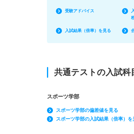
受験アドバイス
入試結果（倍率）を見る
共通テストの入試科
スポーツ学部
スポーツ学部の偏差値を見る
スポーツ学部の入試結果（倍率）を