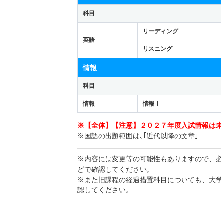
科目
リーディング
英語
リスニング
情報
科目
情報
情報Ⅰ
※【全体】【注意】２０２７年度入試情報は
※国語の出題範囲は､｢近代以降の文章｣
※内容には変更等の可能性もありますので、
どで確認してください。
※また旧課程の経過措置科目についても、大
認してください。