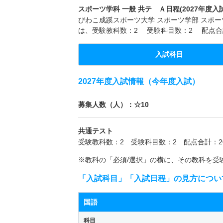
スポーツ学科 一般 共テ Ａ日程(2027年度入
びわこ成蹊スポーツ大学 スポーツ学部 スポーツ
は、受験教科数：2 受験科目数：2 配点合
入試科目
2027年度入試情報（今年度入試）
募集人数（人）：☆10
共通テスト
受験教科数：2 受験科目数：2 配点合計：2
※教科の「必須/選択」の横に、その教科を受
「入試科目」「入試日程」の見方につい
国語
科目