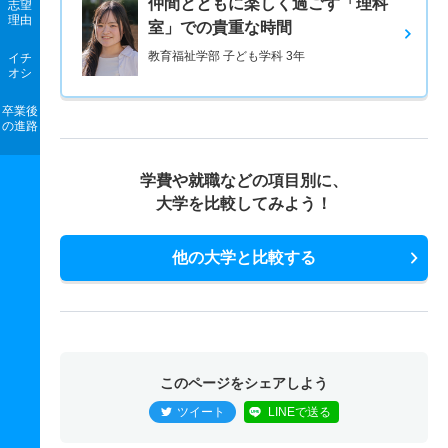
仲間とともに楽しく過ごす「理科
志望
理由
室」での貴重な時間
教育福祉学部 子ども学科 3年
イチ
オシ
卒業後
の進路
学費や就職などの項目別に、
大学を比較してみよう！
他の大学と比較する
このページをシェアしよう
ツイート
LINEで送る