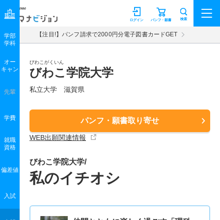
マナビジョン
検索
ログイン
パンフ・願書
【注目!】パンフ請求で2000円分電子図書カードGET
学部
学科
オー
びわこがくいん
キャン
びわこ学院大学
私立大学 滋賀県
先輩
学費
パンフ・願書取り寄せ
WEB出願関連情報
就職
資格
びわこ学院大学/
偏差値
私のイチオシ
入試