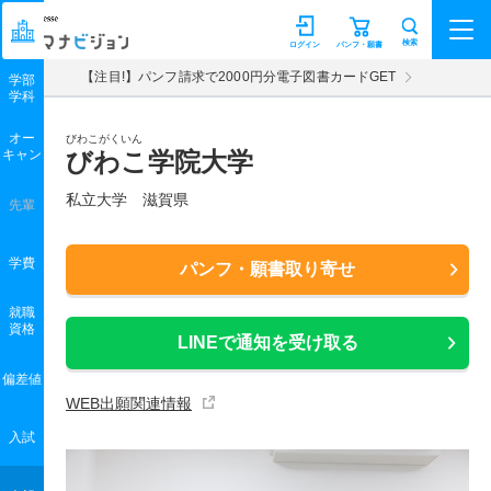
マナビジョン
検索
ログイン
パンフ・願書
【注目!】パンフ請求で2000円分電子図書カードGET
学部
学科
オー
びわこがくいん
キャン
びわこ学院大学
私立大学 滋賀県
先輩
学費
パンフ・願書取り寄せ
就職
資格
LINEで通知を受け取る
偏差値
WEB出願関連情報
入試