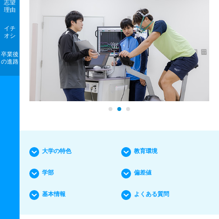
志望
理由
イチ
オシ
卒業後
の進路
大学の特色
教育環境
学部
偏差値
基本情報
よくある質問