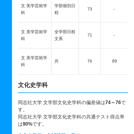
文 美学芸術学
学部個別日
73
-
科
程
文 美学芸術学
全学部日程
71
-
科
文系
文 美学芸術学
共
76
89
科
文化史学科
同志社大学 文学部文化史学科の偏差値は
74～76
で
す。
同志社大学 文学部文化史学科の共通テスト得点率
は
90%
です。