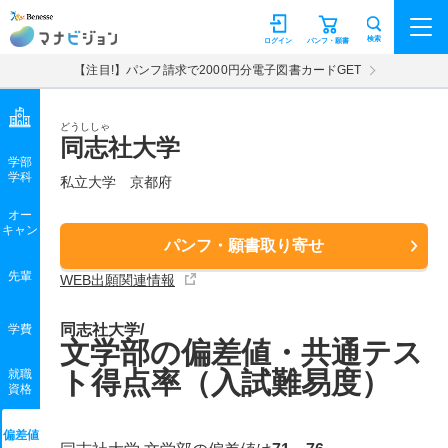
マナビジョン
検索
ログイン
パンフ・願書
【注目!】パンフ請求で2000円分電子図書カードGET
どうししゃ
同志社大学
学部
学科
私立大学
京都府
オー
キャン
パンフ・願書取り寄せ
先輩
WEB出願関連情報
同志社大学/
学費
文学部の偏差値・共通テス
ト得点率（入試難易度）
就職
資格
偏差値