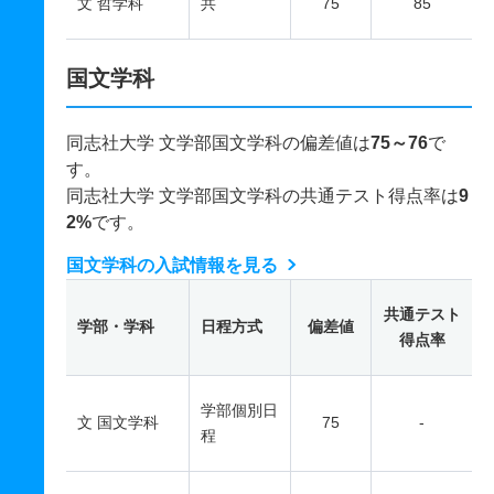
文 哲学科
共
75
85
国文学科
同志社大学 文学部国文学科の偏差値は
75～76
で
す。
同志社大学 文学部国文学科の共通テスト得点率は
9
2%
です。
国文学科の入試情報を見る
共通テスト
学部・学科
日程方式
偏差値
得点率
学部個別日
文 国文学科
75
-
程