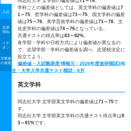
同志社大学 文学部の偏差値は
71～76
。
学科ごとの偏差値としては、英文学科の偏差値は
7
入試
1～75
、哲学科の偏差値は
73～75
、国文学科の偏差
値は
75～76
、美学芸術学科の偏差値は
71～76
、文
志望
化史学科の偏差値は
74～76
となっている。
理由
共通テストの得点率は
83～92%
。
各学部・学科や日程方式により偏差値が異なるの
イチ
オシ
で、志望学部・学科の偏差値を調べ、志望校決定に
役立てよう。
卒業後
の進路
偏差値・入試難易度 情報元：2026年度進研模試3年
生・大学入学共通テスト模試・6月
英文学科
同志社大学 文学部英文学科の偏差値は
71～75
で
す。
同志社大学 文学部英文学科の共通テスト得点率は
8
3～91%
です。