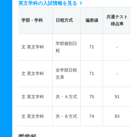
英文学科の入試情報を見る
共通テスト
学部・学科
日程方式
偏差値
得点率
学部個別日
文 英文学科
71
-
程
全学部日程
文 英文学科
71
-
文系
文 英文学科
共・Ａ方式
75
91
文 英文学科
共・Ｂ方式
74
83