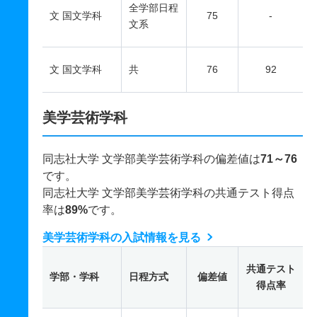
全学部日程
文 国文学科
75
-
文系
文 国文学科
共
76
92
美学芸術学科
同志社大学 文学部美学芸術学科の偏差値は
71～76
です。
同志社大学 文学部美学芸術学科の共通テスト得点
率は
89%
です。
美学芸術学科の入試情報を見る
共通テスト
学部・学科
日程方式
偏差値
得点率