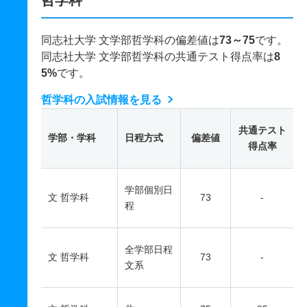
哲学科
同志社大学 文学部哲学科の偏差値は
73～75
です。
同志社大学 文学部哲学科の共通テスト得点率は
8
5%
です。
哲学科の入試情報を見る
共通テスト
学部・学科
日程方式
偏差値
得点率
学部個別日
文 哲学科
73
-
程
全学部日程
文 哲学科
73
-
文系