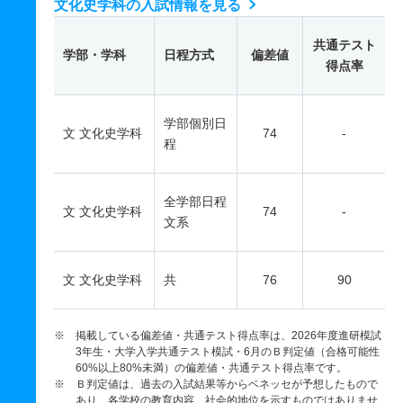
文化史学科の入試情報を見る
共通テスト
学部・学科
日程方式
偏差値
得点率
学部個別日
文 文化史学科
74
-
程
全学部日程
文 文化史学科
74
-
文系
文 文化史学科
共
76
90
※ 掲載している偏差値・共通テスト得点率は、2026年度進研模試
3年生・大学入学共通テスト模試・6月のＢ判定値（合格可能性
60%以上80%未満）の偏差値・共通テスト得点率です。
※ Ｂ判定値は、過去の入試結果等からベネッセが予想したもので
あり、各学校の教育内容、社会的地位を示すものではありませ