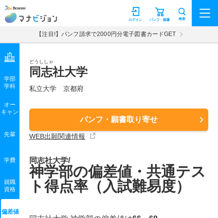
マナビジョン
検索
ログイン
パンフ・願書
【注目!】パンフ請求で2000円分電子図書カードGET
どうししゃ
同志社大学
学部
学科
私立大学
京都府
オー
キャン
パンフ・願書取り寄せ
先輩
WEB出願関連情報
同志社大学/
学費
神学部の偏差値・共通テス
ト得点率（入試難易度）
就職
資格
偏差値