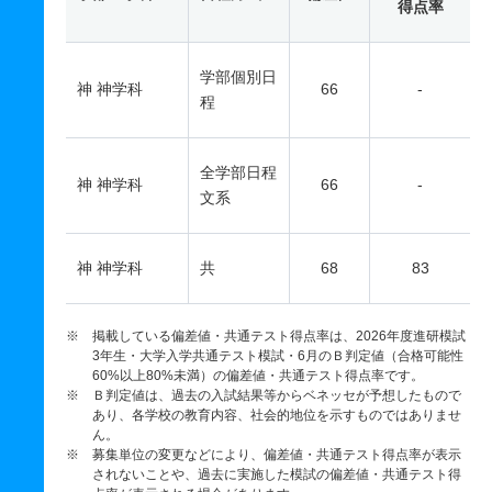
得点率
学部個別日
神 神学科
66
-
程
全学部日程
神 神学科
66
-
文系
神 神学科
共
68
83
※ 掲載している偏差値・共通テスト得点率は、2026年度進研模試
3年生・大学入学共通テスト模試・6月のＢ判定値（合格可能性
60%以上80%未満）の偏差値・共通テスト得点率です。
※ Ｂ判定値は、過去の入試結果等からベネッセが予想したもので
あり、各学校の教育内容、社会的地位を示すものではありませ
ん。
※ 募集単位の変更などにより、偏差値・共通テスト得点率が表示
されないことや、過去に実施した模試の偏差値・共通テスト得