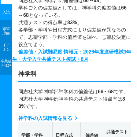
同志社大学 神学部の偏差値は
66～68
。
学科ごとの偏差値としては、神学科の偏差値は
66
入試
～68
となっている。
共通テストの得点率は
83%
。
志望
各学部・学科や日程方式により偏差値が異なるの
理由
で、志望学部・学科の偏差値を調べ、志望校決定に
役立てよう。
イチ
オシ
偏差値・入試難易度 情報元：2026年度進研模試3年
生・大学入学共通テスト模試・6月
卒業後
の進路
神学科
同志社大学 神学部神学科の偏差値は
66～68
です。
同志社大学 神学部神学科の共通テスト得点率は
8
3%
です。
神学科の入試情報を見る
共通テスト
学部・学科
日程方式
偏差値