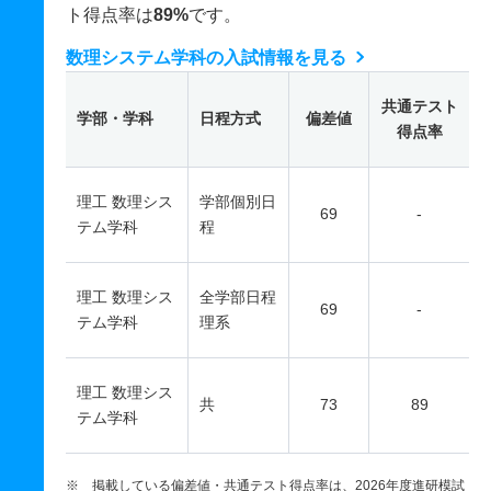
ト得点率は
89%
です。
数理システム学科の入試情報を見る
共通テスト
学部・学科
日程方式
偏差値
得点率
理工 数理シス
学部個別日
69
-
テム学科
程
理工 数理シス
全学部日程
69
-
テム学科
理系
理工 数理シス
共
73
89
テム学科
※ 掲載している偏差値・共通テスト得点率は、2026年度進研模試