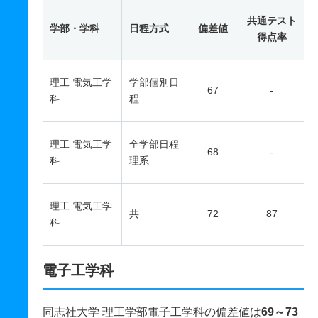
共通テスト
学部・学科
日程方式
偏差値
得点率
理工 電気工学
学部個別日
67
-
科
程
理工 電気工学
全学部日程
68
-
科
理系
理工 電気工学
共
72
87
科
電子工学科
同志社大学 理工学部電子工学科の偏差値は
69～73