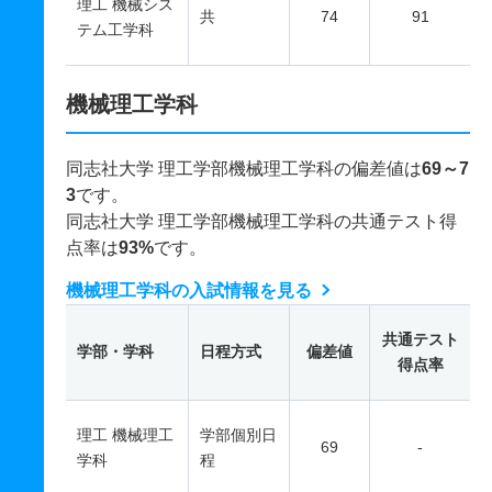
理工 機械シス
共
74
91
テム工学科
機械理工学科
同志社大学 理工学部機械理工学科の偏差値は
69～7
3
です。
同志社大学 理工学部機械理工学科の共通テスト得
点率は
93%
です。
機械理工学科の入試情報を見る
共通テスト
学部・学科
日程方式
偏差値
得点率
理工 機械理工
学部個別日
69
-
学科
程