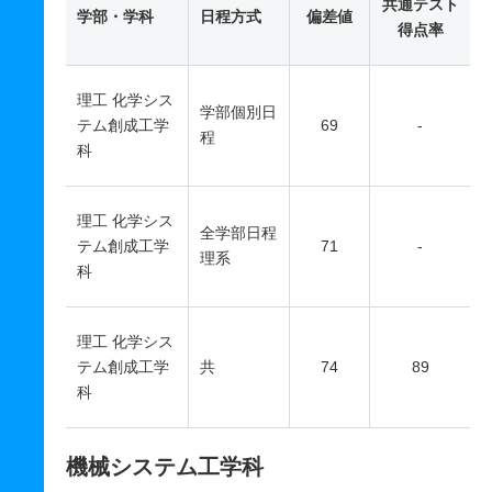
共通テスト
学部・学科
日程方式
偏差値
得点率
理工 化学シス
学部個別日
テム創成工学
69
-
程
科
理工 化学シス
全学部日程
テム創成工学
71
-
理系
科
理工 化学シス
テム創成工学
共
74
89
科
機械システム工学科