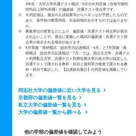
3年生・大学入学共通テスト模試・6月のＢ判定値（合格可能性
60%以上80%未満）の偏差値・共通テスト得点率です。
※ Ｂ判定値は、過去の入試結果等からベネッセが予想したもので
あり、各学校の教育内容、社会的地位を示すものではありませ
ん。
※ 募集単位の変更などにより、偏差値・共通テスト得点率が表示
されないことや、過去に実施した模試の偏差値・共通テスト得
点率が表示される場合があります。
※ 4月実施「進研模試 総合学力記述模試・4月」と7月実施「進
研模試 総合学力記述模試・7月」では、国公立大学、共通テス
ト利用私立大学、共通テスト利用短期大学の各大学が設定した
共通テストで課される教科・科目と個別学力検査で課される教
科・科目で集計した、【記述総合集計】の判定値を掲載してい
ます。
同志社大学の偏差値に近い大学を見る
京都府の偏差値一覧を見る
私立大学の偏差値一覧を見る
大学の偏差値一覧から調べる
他の学部の偏差値を確認してみよう