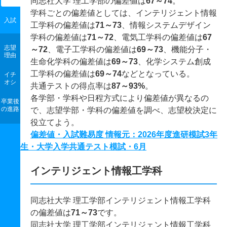
同志社大学 理工学部の偏差値は
67～74
。
学科ごとの偏差値としては、インテリジェント情報
入試
工学科の偏差値は
71～73
、情報システムデザイン
学科の偏差値は
71～72
、電気工学科の偏差値は
67
志望
～72
、電子工学科の偏差値は
69～73
、機能分子・
理由
生命化学科の偏差値は
69～73
、化学システム創成
工学科の偏差値は
69～74
などとなっている。
イチ
オシ
共通テストの得点率は
87～93%
。
各学部・学科や日程方式により偏差値が異なるの
卒業後
の進路
で、志望学部・学科の偏差値を調べ、志望校決定に
役立てよう。
偏差値・入試難易度 情報元：2026年度進研模試3年
生・大学入学共通テスト模試・6月
インテリジェント情報工学科
同志社大学 理工学部インテリジェント情報工学科
の偏差値は
71～73
です。
同志社大学 理工学部インテリジェント情報工学科