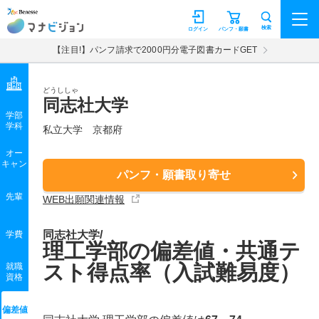
マナビジョン
検索
ログイン
パンフ・願書
【注目!】パンフ請求で2000円分電子図書カードGET
どうししゃ
同志社大学
学部
学科
私立大学
京都府
オー
キャン
パンフ・願書取り寄せ
先輩
WEB出願関連情報
同志社大学/
学費
理工学部の偏差値・共通テ
スト得点率（入試難易度）
就職
資格
偏差値