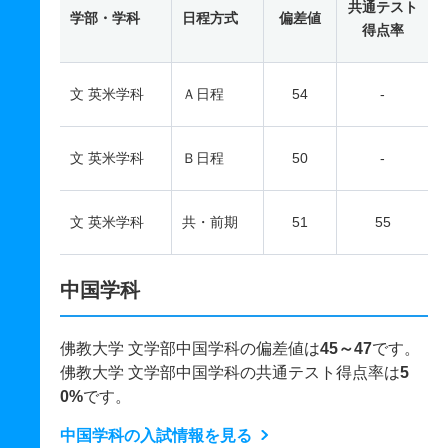
共通テスト
学部・学科
日程方式
偏差値
得点率
文 英米学科
Ａ日程
54
-
文 英米学科
Ｂ日程
50
-
文 英米学科
共・前期
51
55
中国学科
佛教大学 文学部中国学科の偏差値は
45～47
です。
佛教大学 文学部中国学科の共通テスト得点率は
5
0%
です。
中国学科の入試情報を見る