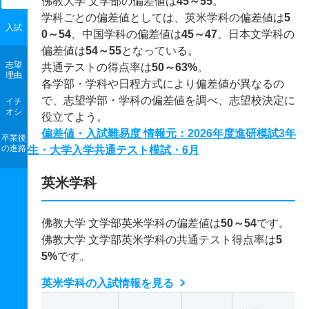
佛教大学 文学部の偏差値は
45～55
。
学科ごとの偏差値としては、英米学科の偏差値は
5
入試
0～54
、中国学科の偏差値は
45～47
、日本文学科の
偏差値は
54～55
となっている。
志望
共通テストの得点率は
50～63%
。
理由
各学部・学科や日程方式により偏差値が異なるの
で、志望学部・学科の偏差値を調べ、志望校決定に
イチ
オシ
役立てよう。
偏差値・入試難易度 情報元：2026年度進研模試3年
卒業後
の進路
生・大学入学共通テスト模試・6月
英米学科
佛教大学 文学部英米学科の偏差値は
50～54
です。
佛教大学 文学部英米学科の共通テスト得点率は
5
5%
です。
英米学科の入試情報を見る