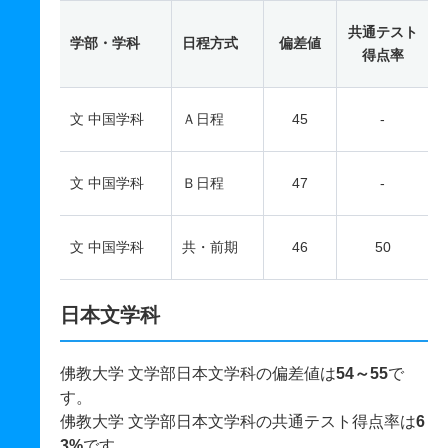
共通テスト
学部・学科
日程方式
偏差値
得点率
文 中国学科
Ａ日程
45
-
文 中国学科
Ｂ日程
47
-
文 中国学科
共・前期
46
50
日本文学科
佛教大学 文学部日本文学科の偏差値は
54～55
で
す。
佛教大学 文学部日本文学科の共通テスト得点率は
6
3%
です。