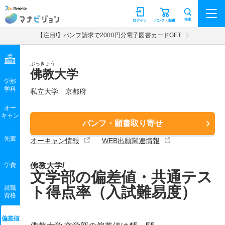
マナビジョン
検索
ログイン
パンフ・願書
【注目!】パンフ請求で2000円分電子図書カードGET
ぶっきょう
佛教大学
学部
学科
私立大学
京都府
オー
キャン
パンフ・願書取り寄せ
先輩
オーキャン情報
WEB出願関連情報
佛教大学/
学費
文学部の偏差値・共通テス
ト得点率（入試難易度）
就職
資格
偏差値