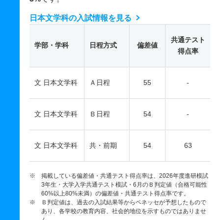
日本文学科の入試情報を見る
共通テスト
学部・学科
日程方式
偏差値
得点率
文 日本文学科
Ａ日程
55
-
文 日本文学科
Ｂ日程
54
-
文 日本文学科
共・前期
54
63
※ 掲載している偏差値・共通テスト得点率は、2026年度進研模試
3年生・大学入学共通テスト模試・6月のＢ判定値（合格可能性
60%以上80%未満）の偏差値・共通テスト得点率です。
※ Ｂ判定値は、過去の入試結果等からベネッセが予想したもので
あり、各学校の教育内容、社会的地位を示すものではありませ