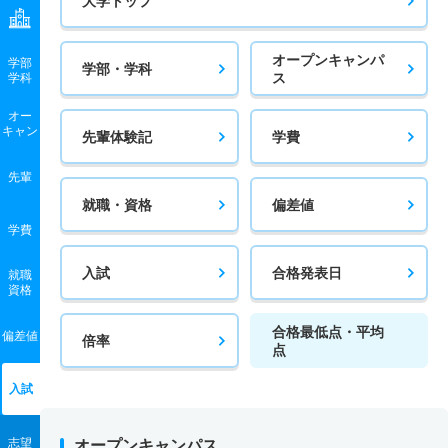
大学トップ
オープンキャンパ
学部
学部・学科
ス
学科
オー
キャン
先輩体験記
学費
先輩
就職・資格
偏差値
学費
入試
合格発表日
就職
資格
合格最低点・平均
偏差値
倍率
点
入試
志望
オープンキャンパス