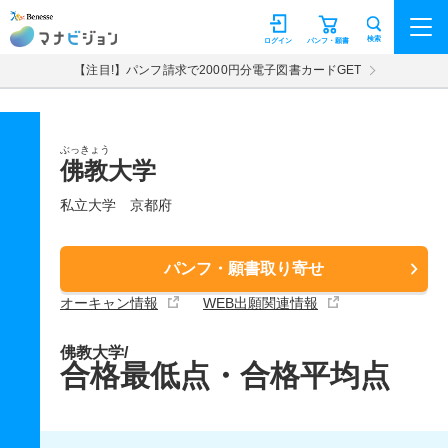
マナビジョン
検索
ログイン
パンフ・願書
【注目!】パンフ請求で2000円分電子図書カードGET
ぶっきょう
佛教大学
私立大学
京都府
パンフ・願書取り寄せ
オーキャン情報
WEB出願関連情報
佛教大学/
合格最低点・合格平均点